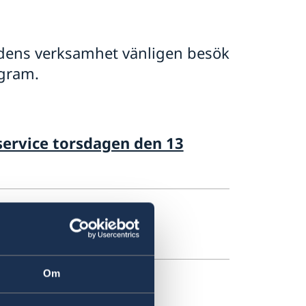
ens verksamhet vänligen besök
agram.
service torsdagen den 13
p från 6 juni 2026
Om