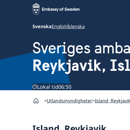
Svenska
English
Íslenska
Sveriges amb
Reykjavik, Is
Lokal tid
06:50
Utlandsmyndigheter
Island, Reykjavi
Island, Reykjavik