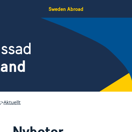
Sweden Abroad
assad
land
k
Aktuellt
Nyheter