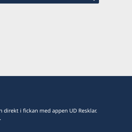
 Akureyri
i
 Seyðisfjörður
stel Sigurkarlsdóttir
l.com
mail.com
n direkt i fickan med appen UD Resklar.
.