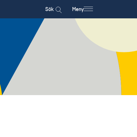
Sök
Meny