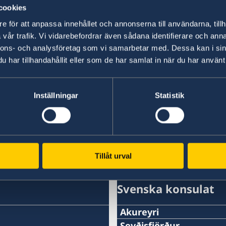
cookies
e för att anpassa innehållet och annonserna till användarna, tillh
20 maj 2026
vår trafik. Vi vidarebefordrar även sådana identifierare och anna
Sverige värd för Natos utrikesminis
nnons- och analysföretag som vi samarbetar med. Dessa kan i sin
har tillhandahållit eller som de har samlat in när du har använt 
15 maj 2026
Inställningar
Statistik
Val 2026
1
2
3
4
5
»
Tillåt urval
Svenska konsulat
Akureyri
Seyðisfjörður