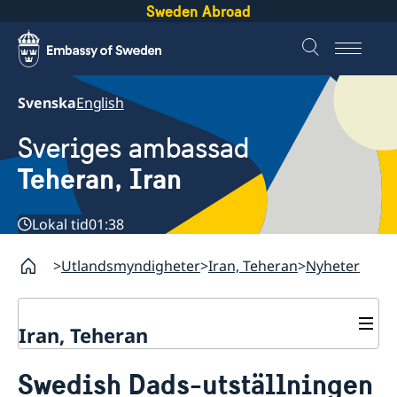
Sweden Abroad
Svenska
English
Sveriges ambassad
Teheran, Iran
Lokal tid
01:38
Utlandsmyndigheter
Iran, Teheran
Nyheter
Iran, Teheran
Kontakt
Swedish Dads-utställningen
Om oss