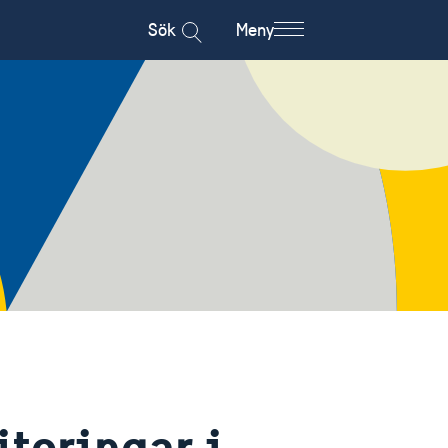
Sök
Meny
teringar i