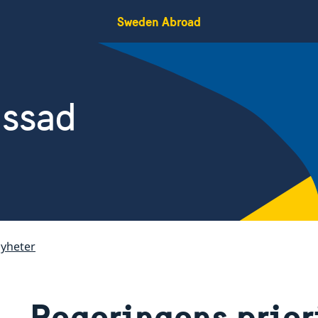
Sweden Abroad
assad
yheter
Regeringens priori