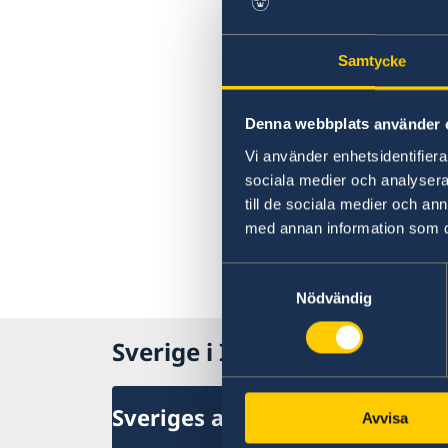
Samtycke
Denna webbplats använder 
Vi använder enhetsidentifierar
sociala medier och analysera 
till de sociala medier och a
med annan information som du 
Samtyckesval
Nödvändig
Sverige i Iran
Sveriges ambassad i Teheran
Avvisa