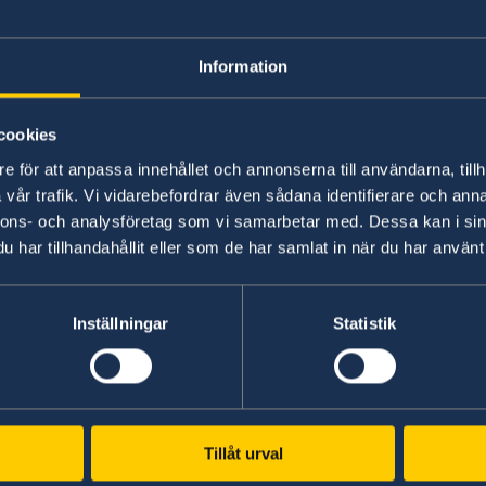
– Vi har valt att värna Sveriges och svenskars 
gör vårt land säkrare. Vi står inte ensamma i en
Information
Malmer Stenergard.
Läs pressmeddelandet om utrikesdeklarationen
cookies
e för att anpassa innehållet och annonserna till användarna, tillh
vår trafik. Vi vidarebefordrar även sådana identifierare och anna
Läs hela utrikesdeklarationen på regeringen.se.
nnons- och analysföretag som vi samarbetar med. Dessa kan i sin
har tillhandahållit eller som de har samlat in när du har använt 
Senast uppdaterad 19 feb. 2026, 17.42
Inställningar
Statistik
Tillåt urval