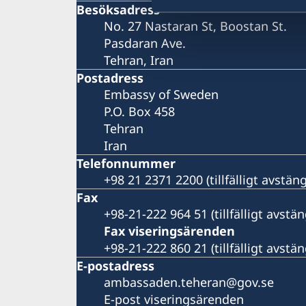
Besöksadress
No. 27 Nastaran St, Boostan St.
Pasdaran Ave.
Tehran, Iran
Postadress
Embassy of Sweden
P.O. Box 458
Tehran
Iran
Telefonnummer
+98 21 2371 2200 (tillfälligt avstä
Fax
+98-21-222 964 51 (tillfälligt avst
Fax viseringsärenden
+98-21-222 860 21 (tillfälligt avst
E-postadress
ambassaden.teheran@gov.se
E-post viseringsärenden