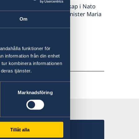
säkerhet. Sveriges medlemskap i Nato
 orolig tid, säger utrikesminister Maria
Om
 på regeringen.se.
andahålla funktioner för
n information från din enhet
 tur kombinera informationen
deras tjänster.
Marknadsföring
Tillåt alla