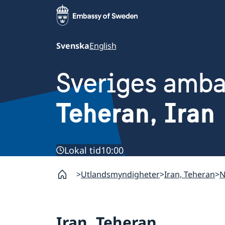
Svenska
English
Sveriges amb
Teheran, Iran
Lokal tid
10:00
Utlandsmyndigheter
Iran, Teheran
N
Iran, Teheran