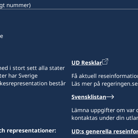
ängt nummer)
se
UD Resklar
d i stort sett alla stater
ter har Sverige
Få aktuell reseinformatio
ikesrepresentation består
Läs mer på regeringen.se
Svensklistan
Lämna uppgifter om var d
kontaktas under din utlan
ch representationer:
UD:s generella reseinf