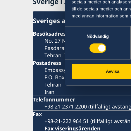
Sverige i Iran
sociala medier och analysera 
till de sociala medier och a
med annan information som du 
Sveriges ambassad i Teheran
Samtyckesval
Besöksadress
Nödvändig
No. 27 Nastaran St, Boostan St.
Pasdaran Ave.
Tehran, Iran
Postadress
Embassy of Sweden
Avvisa
P.O. Box 458
Tehran
Iran
Telefonnummer
+98 21 2371 2200 (tillfälligt avstä
Fax
+98-21-222 964 51 (tillfälligt avst
Fax viseringsärenden