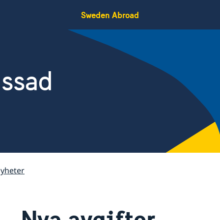
Sweden Abroad
assad
yheter
Nya avgifter