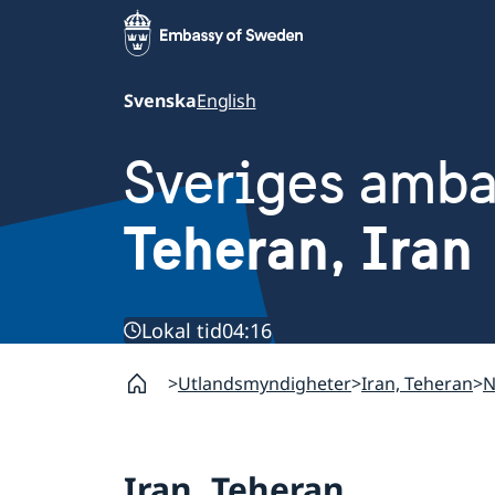
Svenska
English
Sveriges amb
Teheran, Iran
Lokal tid
04:16
Utlandsmyndigheter
Iran, Teheran
N
Iran, Teheran