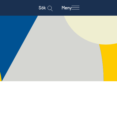
Sök
Meny