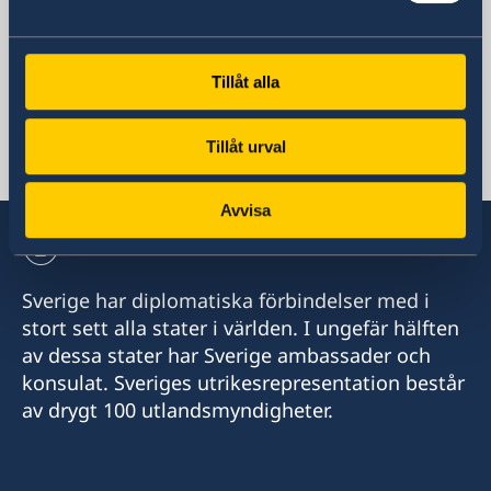
Fax viseringsärenden
+98-21-222 860 21 (tillfälligt avstängt
nummer)
Tillåt alla
E-postadress
ambassaden.teheran@gov.se
Tillåt urval
E-post viseringsärenden
ambassaden.teheran-visum@gov.se
Avvisa
Sverige har diplomatiska förbindelser med i
stort sett alla stater i världen. I ungefär hälften
av dessa stater har Sverige ambassader och
konsulat. Sveriges utrikesrepresentation består
av drygt 100 utlandsmyndigheter.