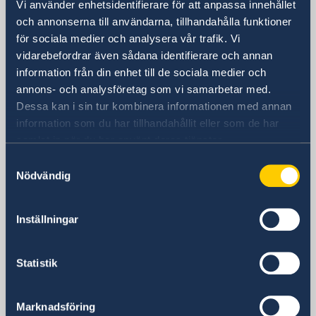
Vi använder enhetsidentifierare för att anpassa innehållet
och annonserna till användarna, tillhandahålla funktioner
Sveriges ambassad i Teheran
för sociala medier och analysera vår trafik. Vi
vidarebefordrar även sådana identifierare och annan
Besöksadress
information från din enhet till de sociala medier och
No. 27 Nastaran St, Boostan St.
annons- och analysföretag som vi samarbetar med.
Pasdaran Ave.
Dessa kan i sin tur kombinera informationen med annan
Tehran, Iran
information som du har tillhandahållit eller som de har
Postadress
samlat in när du har använt deras tjänster.
Embassy of Sweden
Samtyckesval
P.O. Box 458
Nödvändig
Tehran
Iran
Inställningar
Telefonnummer
+98 21 2371 2200 (tillfälligt avstängt
nummer)
Statistik
Fax
+98-21-222 964 51 (tillfälligt avstängt
Marknadsföring
nummer)