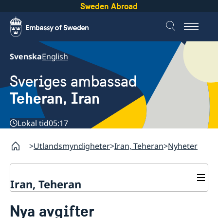
Sweden Abroad
Svenska
English
Sveriges ambassad
Teheran, Iran
Lokal tid
05:17
Utlandsmyndigheter
Iran, Teheran
Nyheter
Iran, Teheran
Kontakt
Nya avgifter
Om oss