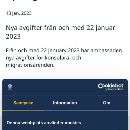
18 jan. 2023
Nya avgifter från och med 22 januari
2023
Från och med 22 january 2023 har ambassaden
nya avgifter för konsulära- och
migrationsärenden.
Hitta de nya konsulära avgifterna
här
Hitta de
nya visa- och migrationsavgifterna
här
Senast uppdaterad 18 jan. 2023, 12.28
Samtycke
Information
Om
Denna webbplats använder cookies
Sverige i Iran