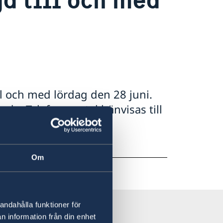
l och med lördag den 28 juni.
ade. Telefonsamtal hänvisas till
a e-post till ud-kc-
teheran@gov.se.
Om
andahålla funktioner för
n information från din enhet