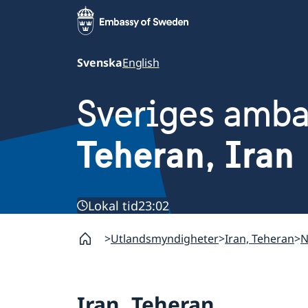
Svenska
English
Sveriges amb
Teheran, Iran
Lokal tid
23:02
Utlandsmyndigheter
Iran, Teheran
N
Iran, Teheran