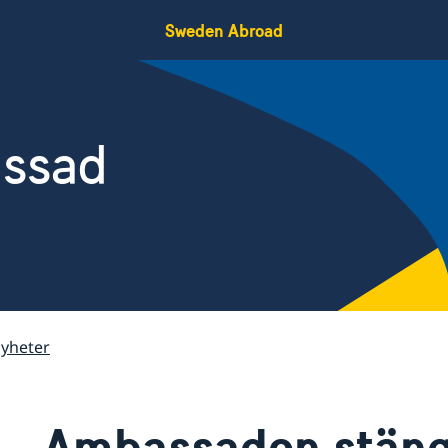
Sweden Abroad
assad
yheter
Ambassaden stäng