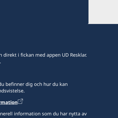
n direkt i fickan med appen UD Resklar.
.
u befinner dig och hur du kan
dsvistelse.
ormation
enerell information som du har nytta av