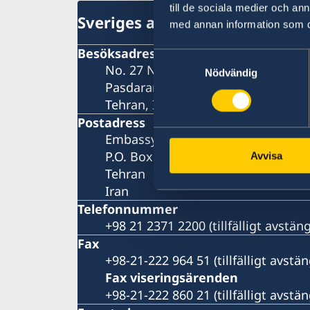
till de sociala medier och a
Sveriges ambassad i Teheran
med annan information som du 
Besöksadress
Samtyckesval
No. 27 Nastaran St, Boostan St.
Nödvändig
Pasdaran Ave.
Tehran, Iran
Postadress
Embassy of Sweden
P.O. Box 458
Avvisa
Tehran
Iran
Telefonnummer
+98 21 2371 2200 (tillfälligt avstä
Fax
+98-21-222 964 51 (tillfälligt avst
Fax viseringsärenden
+98-21-222 860 21 (tillfälligt avst