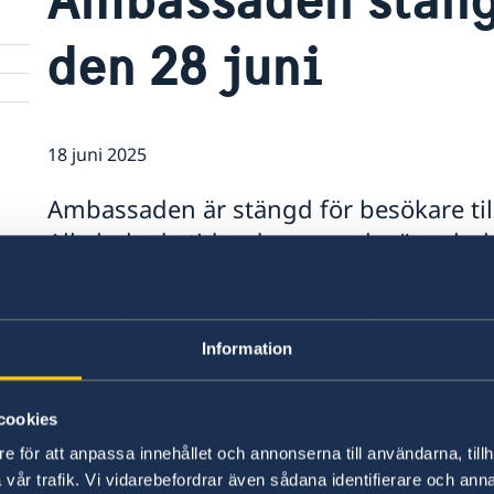
den 28 juni
18 juni 2025
Ambassaden är stängd för besökare til
Alla bokade tider denna vecka är avbok
UD-Jouren på +46 8 405 50 05. Frågor vi
resefragor@gov.se eller ambassaden.
Information
cookies
e för att anpassa innehållet och annonserna till användarna, tillh
vår trafik. Vi vidarebefordrar även sådana identifierare och anna