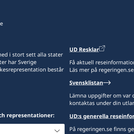
se
UD Resklar
d i stort sett alla stater
ter har Sverige
Få aktuell reseinformatio
ikesrepresentation består
Läs mer på regeringen.se
Svensklistan
Lämna uppgifter om var d
kontaktas under din utlan
ch representationer:
UD:s generella reseinf
På regeringen.se finns g