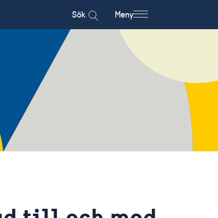
Sök
Meny
d till och med