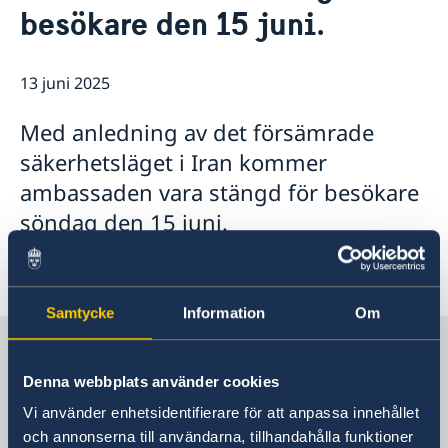
besökare den 15 juni.
13 juni 2025
Med anledning av det försämrade
säkerhetsläget i Iran kommer
ambassaden vara stängd för besökare
söndag den 15 juni.
Samtycke
Information
Om
Sverige i Iran
Denna webbplats använder cookies
Sveriges ambassad i Teheran
Vi använder enhetsidentifierare för att anpassa innehållet
och annonserna till användarna, tillhandahålla funktioner