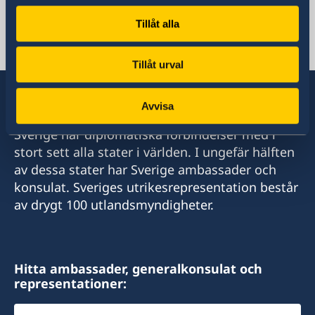
E-postadress
Tillåt alla
ambassaden.teheran@gov.se
E-post viseringsärenden
ambassaden.teheran-visum@gov.se
Tillåt urval
Avvisa
Sverige har diplomatiska förbindelser med i
stort sett alla stater i världen. I ungefär hälften
av dessa stater har Sverige ambassader och
konsulat. Sveriges utrikesrepresentation består
av drygt 100 utlandsmyndigheter.
Hitta ambassader, generalkonsulat och
representationer:
Välj