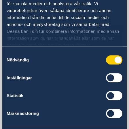
Besöksadress
för sociala medier och analysera vår trafik. Vi
No. 27 Nastaran St, Boostan St.
vidarebefordrar även sådana identifierare och annan
Pasdaran Ave.
information från din enhet till de sociala medier och
Tehran, Iran
annons- och analysföretag som vi samarbetar med.
Postadress
Dessa kan i sin tur kombinera informationen med annan
Embassy of Sweden
information som du har tillhandahållit eller som de har
P.O. Box 458
samlat in när du har använt deras tjänster.
Tehran
Samtyckesval
Iran
Nödvändig
Telefonnummer
+98 21 2371 2200 (tillfälligt avstängt
Inställningar
nummer)
Fax
Statistik
+98-21-222 964 51 (tillfälligt avstängt
nummer)
Fax viseringsärenden
Marknadsföring
+98-21-222 860 21 (tillfälligt avstängt
nummer)