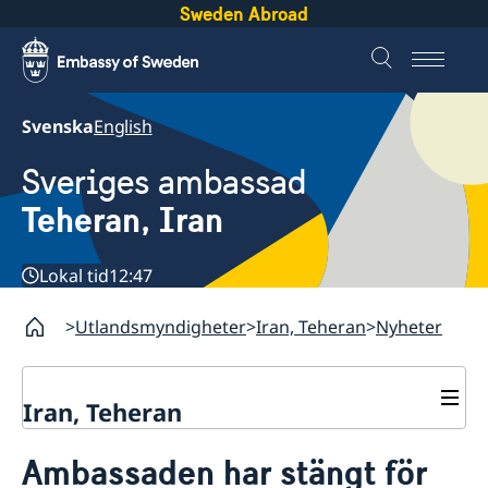
Sweden Abroad
Svenska
English
Sveriges ambassad
Teheran, Iran
Lokal tid
12:47
Utlandsmyndigheter
Iran, Teheran
Nyheter
Iran, Teheran
Kontakt
Ambassaden har stängt för
Om oss