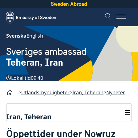
Sweden Abroad
Svenska
English
Sveriges ambassad
Teheran, Iran
Lokal tid
09:40
Utlandsmyndigheter
Iran, Teheran
Nyheter
Iran, Teheran
Kontakt
Öppettider under Nowruz
Om oss