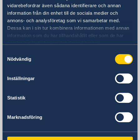
vidarebefordrar även sådana identifierare och annan
Pasdaran Ave.
information från din enhet till de sociala medier och
Tehran, Iran
annons- och analysföretag som vi samarbetar med.
Postadress
Dessa kan i sin tur kombinera informationen med annan
Embassy of Sweden
information som du har tillhandahållit eller som de har
P.O. Box 458
samlat in när du har använt deras tjänster.
Tehran
Samtyckesval
Iran
Nödvändig
Telefonnummer
+98 21 2371 2200 (tillfälligt avstängt
nummer)
Inställningar
Fax
+98-21-222 964 51 (tillfälligt avstängt
Statistik
nummer)
Fax viseringsärenden
+98-21-222 860 21 (tillfälligt avstängt
Marknadsföring
nummer)
E-postadress
ambassaden.teheran@gov.se