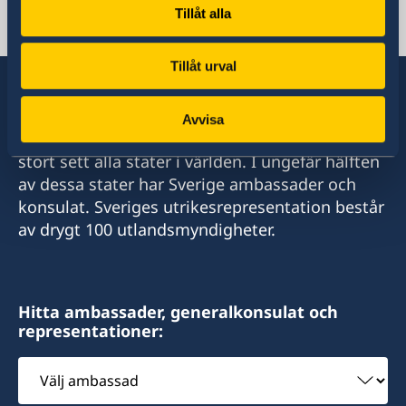
Tillåt alla
E-post viseringsärenden
ambassaden.teheran-visum@gov.se
Tillåt urval
Avvisa
Sverige har diplomatiska förbindelser med i
stort sett alla stater i världen. I ungefär hälften
av dessa stater har Sverige ambassader och
konsulat. Sveriges utrikesrepresentation består
av drygt 100 utlandsmyndigheter.
Hitta ambassader, generalkonsulat och
representationer:
Välj
ambassad