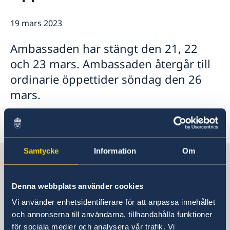
19 mars 2023
Ambassaden har stängt den 21, 22
och 23 mars. Ambassaden återgår till
ordinarie öppettider söndag den 26
mars.
Samtycke
Information
Om
Sverige i Iran
Denna webbplats använder cookies
Sveriges ambassad i Teheran
Vi använder enhetsidentifierare för att anpassa innehållet
Besöksadress
och annonserna till användarna, tillhandahålla funktioner
No. 27 Nastaran St, Boostan St.
för sociala medier och analysera vår trafik. Vi