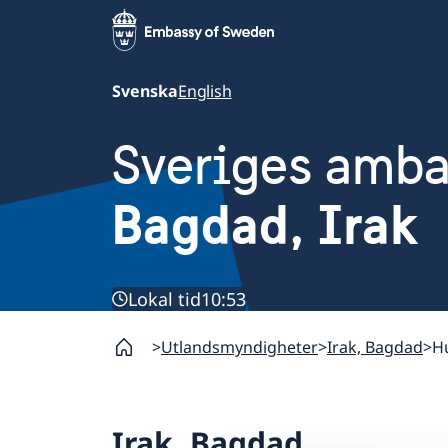
Svenska
English
Sveriges amb
Bagdad, Irak
Lokal tid
10:53
Utlandsmyndigheter
Irak, Bagdad
Hu
Irak, Bagdad