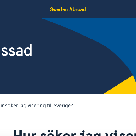
Sweden Abroad
assad
r söker jag visering till Sverige?
Hur söker jag vise