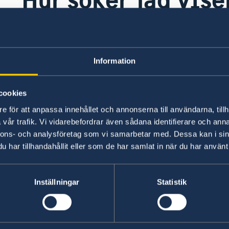
Sverige?
Information
Irakiska medborgare behöver visering för att b
cookies
Ambassaden Bagdad (eller Sektionskansliet i Erbi
hanterar migrationsärenden (uppehållstillstånd 
e för att anpassa innehållet och annonserna till användarna, tillh
vår trafik. Vi vidarebefordrar även sådana identifierare och anna
Vi ber dig att kontakta Sveriges ambassad i
Am
nnons- och analysföretag som vi samarbetar med. Dessa kan i sin
generalkonsulatet i Istanbul
.
har tillhandahållit eller som de har samlat in när du har använt 
Senast uppdaterad 30 nov. 2017, 17.45
Inställningar
Statistik