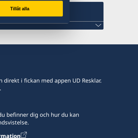
Tillåt alla
n direkt i fickan med appen UD Resklar.
.
u befinner dig och hur du kan
dsvistelse.
ormation