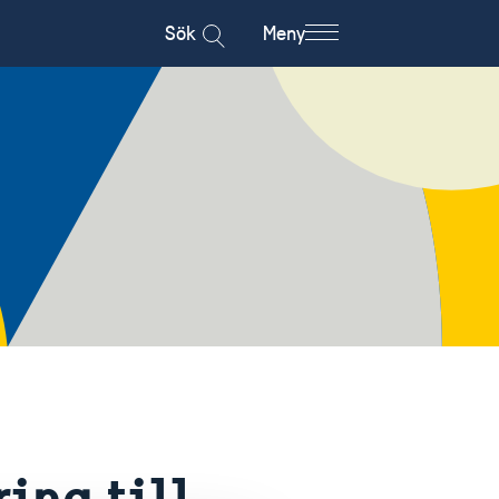
Sök
Meny
ring till