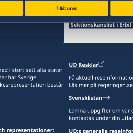
Tillåt urval
Svenska konsulat
Sektionskansliet i Erbil
Stängt för allmänheten.
UD Resklar
d i stort sett alla stater
ter har Sverige
Få aktuell reseinformatio
ikesrepresentation består
Läs mer på regeringen.se
Svensklistan
Lämna uppgifter om var d
kontaktas under din utlan
ch representationer:
UD:s generella reseinf