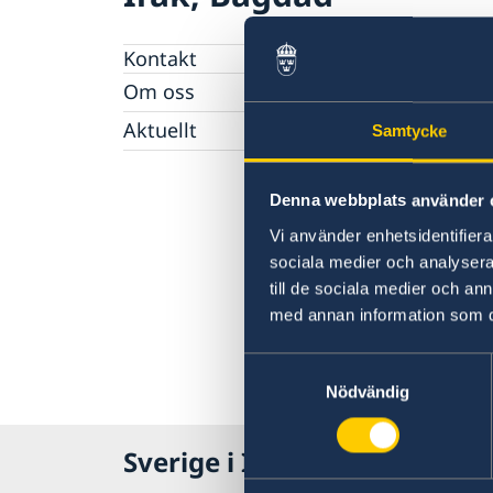
Kontakt
Om oss
Dataskyddspolicy (GDPR)
Aktuellt
Samtycke
Nyheter
Denna webbplats använder 
Vi använder enhetsidentifierar
sociala medier och analysera 
till de sociala medier och a
med annan information som du 
Samtyckesval
Nödvändig
Sverige i Irak