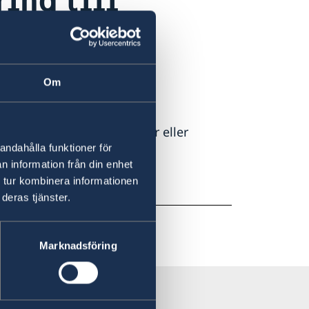
Om
esöka Sverige.
l) utfärdar inte viseringar eller
& arbetstillstånd).
andahålla funktioner för
n information från din enhet
man
,
Teheran
eller
 tur kombinera informationen
deras tjänster.
Marknadsföring