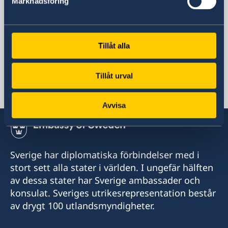
Marknadsföring
Sveriges ambassad
E-postadress
Allmänna frågor
Tillåt alla
ambassaden.bagdad@gov.se
Svenska konsulat
Tillåt urval
Sektionskansliet i Erbil
Avvisa
Stängt för allmänheten.
Sverige har diplomatiska förbindelser med i
stort sett alla stater i världen. I ungefär hälften
av dessa stater har Sverige ambassader och
konsulat. Sveriges utrikesrepresentation består
av drygt 100 utlandsmyndigheter.