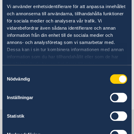
Vi använder enhetsidentifierare för att anpassa innehållet
You must have a work permit in order to work
och annonserna till användarna, tillhandahålla funktioner
in Sweden.
för sociala medier och analysera vår trafik. Vi
vidarebefordrar även sådana identifierare och annan
The Embassy of Sweden to Iraq does not
information från din enhet till de sociala medier och
issue work permits.
To apply for a work permit
annons- och analysföretag som vi samarbetar med.
please contact the Swedish Embassy in Amman
Dessa kan i sin tur kombinera informationen med annan
or Tehran.
information som du har tillhandahållit eller som de har
samlat in när du har använt deras tjänster.
Find out more information about working in
Samtyckesval
Nödvändig
Sweden
here.
Senast uppdaterad 09 nov. 2017, 13.01
Inställningar
Statistik
Sverige i Irak