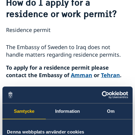
How do I apply for a
Om oss
residence or work permit?
Dataskyddspolicy (GDPR)
Aktuellt
Nyheter
Residence permit
The Embassy of Sweden to Iraq does not
handle matters regarding residence permits.
To apply for a residence permit please
contact the Embassy of
Amman
or
Tehran
.
Please note that the Embassy in Ankara and
the Consulate General in Istanbul do not
accept application for residence permits
Samtycke
Information
Om
from Iraqi citizens.
Work permit
Denna webbplats använder cookies