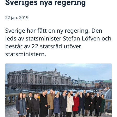
Sveriges nya regering
Om oss
Ambassadens personal
Så stöttar vi svenska företag
Lediga tjänster och praktik
22 jan. 2019
Vi är en resurs för svenska företag
Aktuellt
Netikett
Team Sweden
Dataskyddspolicy (GDPR)
Nyheter
Sverige har fått en ny regering. Den
Så kan du få stöd
Kamerabevakning vid ambassaden
Evenemang
leds av statsminister Stefan Löfven och
Svenska företag i Indonesien
Anmäl handelshinder
består av 22 statsråd utöver
statsministern.