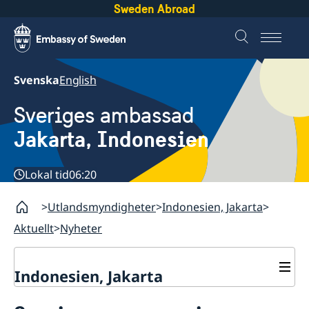
Sweden Abroad
Svenska
English
Sveriges ambassad
Jakarta, Indonesien
Lokal tid
06:20
Utlandsmyndigheter
Indonesien, Jakarta
Aktuellt
Nyheter
Indonesien, Jakarta
Kontakt / Öppettider