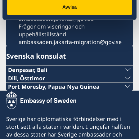
E-postadress
Avvisa
Allmäna förfrågningar
ambassaden.jakarta@gov.se
Frågor om viseringar och
uppehållstillstånd
ambassaden.jakarta-migration@gov.se
Svenska konsulat
Denpasar, Bali
Telefon:
Dili, Östtimor
Telefon Timor:
Port Moresby, Papua Nya Guinea
+62-361-282 223
Telefon:
+670 777 05556
Mobiltelefon:
+675 325 5411
Telepon Portugal / WA
Sverige har diplomatiska förbindelser med i
+62822 6699 6429
E-post:
stort sett alla stater i världen. I ungefär hälften
+351 925 344 114
E-post:
av dessa stater har Sverige ambassader och
pngsweden@brianbell.com.pg