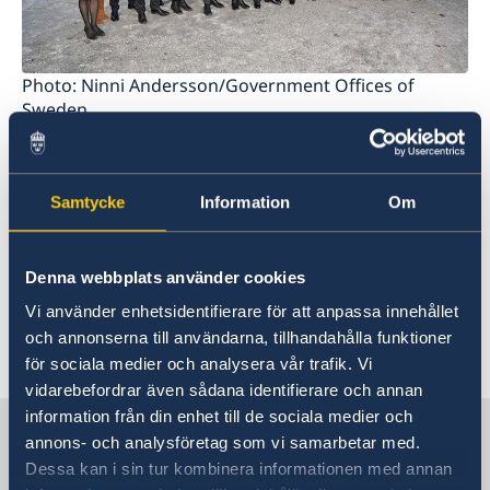
Photo: Ninni Andersson/Government Offices of
Sweden
Mer information inklusive lista över de 22
statsråden finns på regeringens hemsida:
Samtycke
Information
Om
regeringen.se
>
avgiven av statsminister
Regeringsförklaringen
Denna webbplats använder cookies
Stefan Löfven i riksdagen, den 21 januari 2019.
Vi använder enhetsidentifierare för att anpassa innehållet
och annonserna till användarna, tillhandahålla funktioner
Senast uppdaterad 22 jan. 2019, 13.55
för sociala medier och analysera vår trafik. Vi
vidarebefordrar även sådana identifierare och annan
information från din enhet till de sociala medier och
Sverige i Indonesien
annons- och analysföretag som vi samarbetar med.
Dessa kan i sin tur kombinera informationen med annan