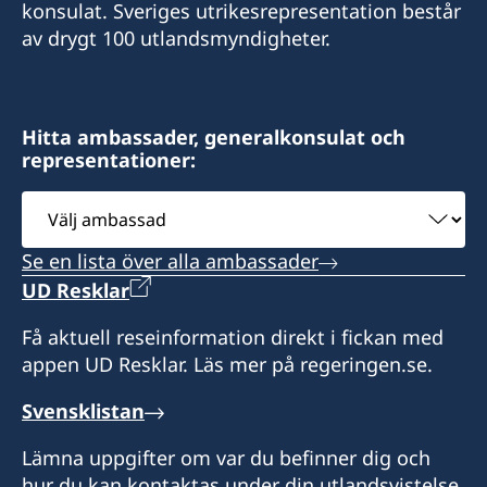
E-post:
konsulat. Sveriges utrikesrepresentation består
swedishconsulatebali@gmail.com
Level 2, Brian Bell Plaza
av drygt 100 utlandsmyndigheter.
mms@mdslegal.tl
Turumu Street, Boroko
Sveriges konsulat:
Segara Village Hotel
Timor Plaza, CBD2, 2nd floor, no. 214, Dili,
Besök tas emot på förfrågan.
Jl. Segara Ayu, Sanur,
Timor-Leste
Hitta ambassader, generalkonsulat och
Denpasar 80228
Honorärkonsul
representationer:
Bali - Indonesia
Välj
Besök tas emot på förfrågan.
Ian Clough
ambassad
Besökstid:
Honorärkonsul
måndag till fredag,
Se en lista över alla ambassader
kl. 10.00 – 13.00, 14.00 – 15.00
UD Resklar
Monica Mendes Da Silva
Honorärkonsul
Få aktuell reseinformation direkt i fickan med
appen UD Resklar. Läs mer på regeringen.se.
Catharine Palmira Oprandi Arnany
Svensklistan
Konsulär assistent
Lämna uppgifter om var du befinner dig och
Dayu Mita
hur du kan kontaktas under din utlandsvistelse.