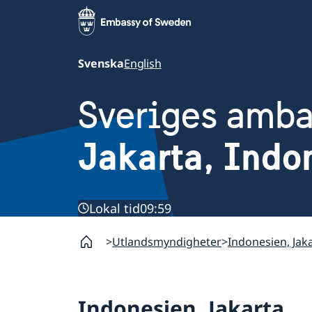
Svenska
English
Sveriges amb
Jakarta, Indo
Lokal tid
09:59
Utlandsmyndigheter
Indonesien, Jak
Indonesien, Jakarta