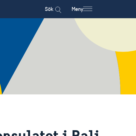
Sök
Meny
sulatet i Bali