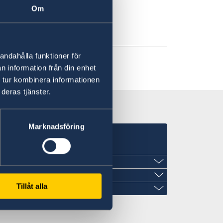
Om
andahålla funktioner för
n information från din enhet
 tur kombinera informationen
deras tjänster.
Marknadsföring
Tillåt alla
ya Guinea