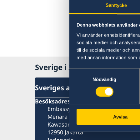
Samtycke
Denna webbplats använder 
Vi använder enhetsidentifierar
sociala medier och analysera 
till de sociala medier och a
med annan information som du 
Sverige i Indonesien
Samtyckesval
Nödvändig
Sveriges ambassad
Besöksadress
Embassy of Sweden
Menara Rajawali, 9th floor
Avvisa
Kawasan Mega Kuningan, Lot 5.1
12950 Jakarta
Indonesia