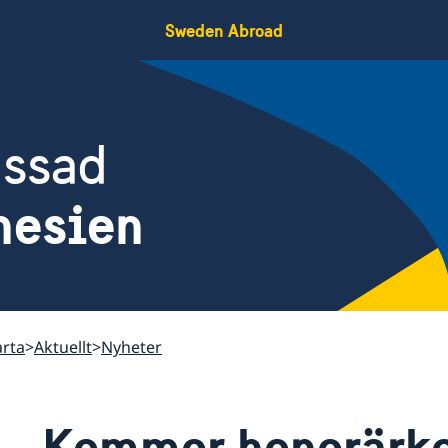
Sweden Abroad
assad
nesien
arta
Aktuellt
Nyheter
Kommer honorärkon