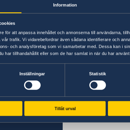
Helpline Number
: +62 21 30418707
Information
Email :
info.swd@vfshelpline.com
cookies
e för att anpassa innehållet och annonserna till användarna, tillh
Senast uppdaterad 23 jan. 2019, 08.23
vår trafik. Vi vidarebefordrar även sådana identifierare och anna
nnons- och analysföretag som vi samarbetar med. Dessa kan i sin
har tillhandahållit eller som de har samlat in när du har använt 
Inställningar
Statistik
Svenska konsulat
Denpasar, Bali
Telefon:
Dili, Östtimor
Tillåt urval
Telefon Timor:
Port Moresby, Papua N
+62-361-282 223
Telefon:
+670 777 05556
Mobiltelefon: