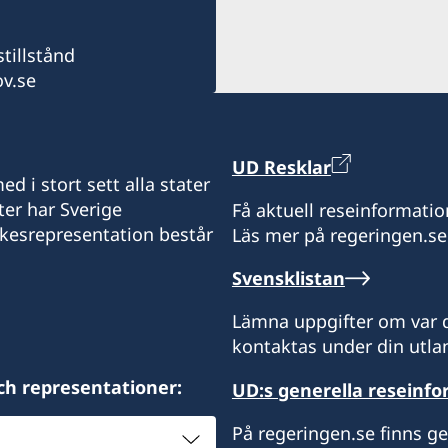
Honorärkonsul
Besökstid:
måndag till fredag,
tillstånd
Monica Mendes Da Silva
kl. 10.00 – 13.00, 14.00 – 
v.se
Honorärkonsul
Catharine Palmira Opran
UD Resklar
d i stort sett alla stater
Konsulär assistent
ter har Sverige
Få aktuell reseinformatio
ikesrepresentation består
Läs mer på regeringen.se
Dayu Mita
Svensklistan
Lämna uppgifter om var d
kontaktas under din utlan
ch representationer:
UD:s generella reseinf
På regeringen.se finns g