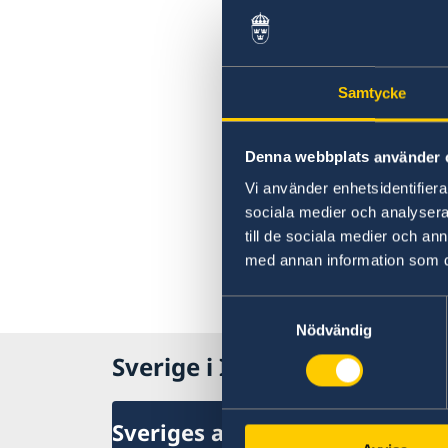
Samtycke
Denna webbplats använder 
Vi använder enhetsidentifierar
sociala medier och analysera 
till de sociala medier och a
med annan information som du 
Samtyckesval
Nödvändig
Sverige i Indonesien
Sveriges ambassad