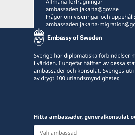
Allmäna förfrågningar
ambassaden.jakarta@gov.se
Frågor om viseringar och uppehålls
ambassaden.jakarta-migration@go
Sverige har diplomatiska förbindelser me
i världen. I ungefär hälften av dessa sta
ambassader och konsulat. Sveriges utr
av drygt 100 utlandsmyndigheter.
Hitta ambassader, generalkonsulat o
Välj