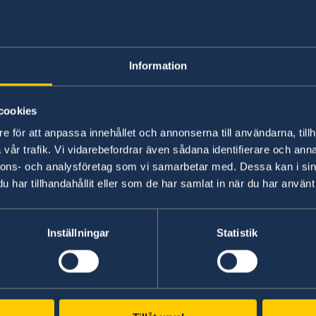
Telefonnummer:
+66 (0) 2 263 72 11
Måndagar till torsdagar mellan kl. 08.00-10.00 o
Information
E-post:
migration.bangkok@gov.se
Adress:
cookies
20th Floor, One Pacific Place
e för att anpassa innehållet och annonserna till användarna, tillh
140 Sukumvit Road between soi 4 and soi 6
vår trafik. Vi vidarebefordrar även sådana identifierare och anna
Bangkok, Thailand
nnons- och analysföretag som vi samarbetar med. Dessa kan i sin
har tillhandahållit eller som de har samlat in när du har använt 
Senast uppdaterad 30 juli 2020, 10.35
Inställningar
Statistik
Svenska konsulat