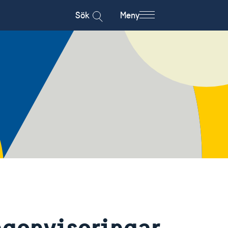
Sök
Meny
genviseringar