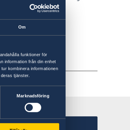
ch 13.30 -15.00
Om
andahålla funktioner för
n information från din enhet
 tur kombinera informationen
deras tjänster.
Marknadsföring