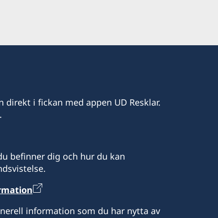
15.00
di Arnany
n direkt i fickan med appen UD Resklar.
.
u befinner dig och hur du kan
dsvistelse.
ormation
enerell information som du har nytta av