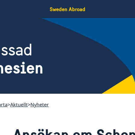
Sweden Abroad
assad
nesien
arta
Aktuellt
Nyheter
Ansökan om Schen