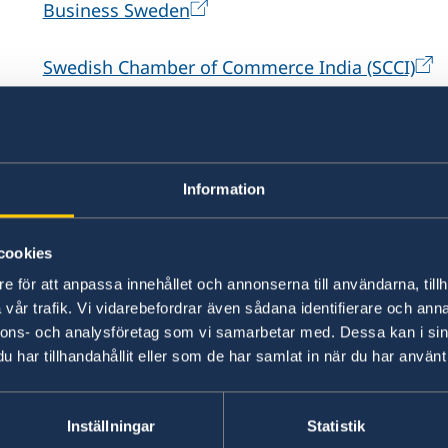
Business Sweden
Swedish Chamber of Commerce India (SCCI)
Sweden-India Business Council (SIBC)
Svenska Institutet
Information
EKN
cookies
e för att anpassa innehållet och annonserna till användarna, tillh
Swedfund
vår trafik. Vi vidarebefordrar även sådana identifierare och anna
nnons- och analysföretag som vi samarbetar med. Dessa kan i sin
NIR
har tillhandahållit eller som de har samlat in när du har använt 
Kommerskollegium
Inställningar
Statistik