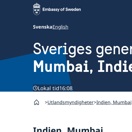
Svenska
English
Sveriges gene
Mumbai, Indi
Lokal tid
16:08
Utlandsmyndigheter
Indien, Mumbai
Indien, Mumbai