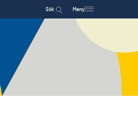
Sök
Meny