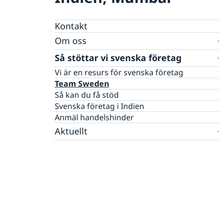
Kontakt
Om oss
Personal
Så stöttar vi svenska företag
Affärsguide Sverige–Indien 2025
Vi är en resurs för svenska företag
Affärsklimatstudie 2025/2026
Team Sweden
Rösta i Indien
Så kan du få stöd
Svenska företag i Indien
Anmäl handelshinder
Aktuellt
Nyheter
Lediga tjänster och praktikplatser