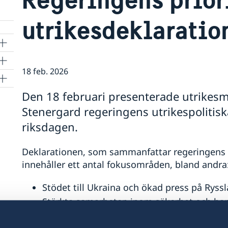
utrikesdeklaratio
18 feb. 2026
Den 18 februari presenterade utrikes
Stenergard regeringens utrikespolitisk
riksdagen.
Deklarationen, som sammanfattar regeringens ut
innehåller ett antal fokusområden, bland andra
Stödet till Ukraina och ökad press på Ryssl
Stärkta samarbeten inom säkerhet och han
Jämställdhet och kvinnors egenmakt.