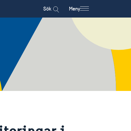
Sök
Meny
teringar i