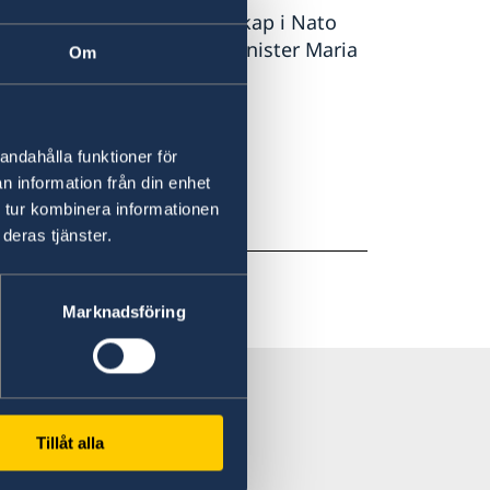
säkerhet. Sveriges medlemskap i Nato
 orolig tid, säger utrikesminister Maria
Om
 på regeringen.se.
andahålla funktioner för
n information från din enhet
 tur kombinera informationen
deras tjänster.
Marknadsföring
Tillåt alla