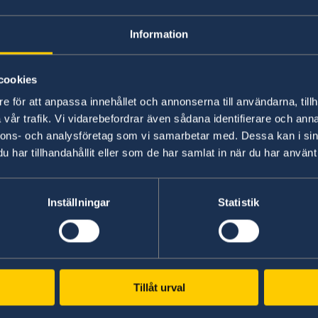
– Vi har valt att värna Sveriges och svenskars 
gör vårt land säkrare. Vi står inte ensamma i en
Information
Malmer Stenergard.
cookies
Läs pressmeddelandet om utrikesdeklarationen
e för att anpassa innehållet och annonserna till användarna, tillh
vår trafik. Vi vidarebefordrar även sådana identifierare och anna
Läs hela utrikesdeklarationen på regeringen.se.
nnons- och analysföretag som vi samarbetar med. Dessa kan i sin
har tillhandahållit eller som de har samlat in när du har använt 
Senast uppdaterad 02 mars 2026, 14.28
Inställningar
Statistik
Tillåt urval