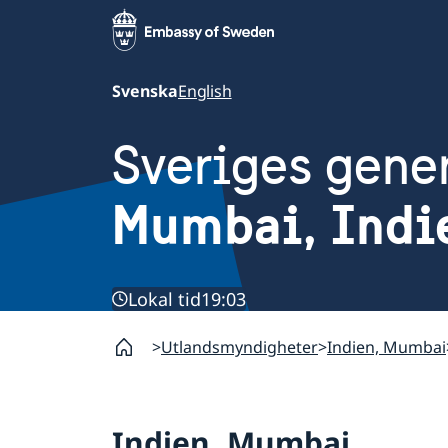
Svenska
English
Sveriges gene
Mumbai, Indi
Lokal tid
19:03
Utlandsmyndigheter
Indien, Mumbai
Indien, Mumbai