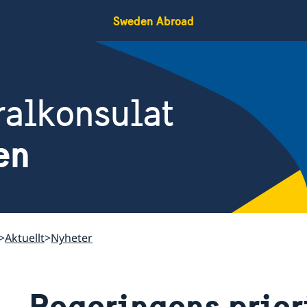
Sweden Abroad
ralkonsulat
en
Aktuellt
Nyheter
Regeringens priori