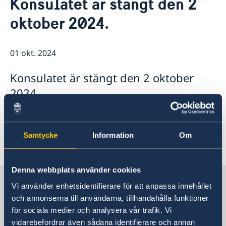
Konsulatet är stängt den 2
Om oss
oktober 2024.
Personal
Så stöttar vi svenska företag
Affärsguide Sverige–Indien 2025
Vi är en resurs för svenska företag
Aktuellt
Affärsklimatstudie 2025/2026
Team Sweden
01 okt. 2024
Rösta i Indien
Nyheter
Så kan du få stöd
Lediga tjänster och praktikplatser
Svenska företag i Indien
Konsulatet är stängt den 2 oktober
Anmäl handelshinder
2024.
Konsulatet är stängt den 2 oktober 2024.
Samtycke
Information
Om
Senast uppdaterad 01 okt. 2024, 12.46
Denna webbplats använder cookies
Sverige i Indien
Vi använder enhetsidentifierare för att anpassa innehållet
och annonserna till användarna, tillhandahålla funktioner
för sociala medier och analysera vår trafik. Vi
Generalkonsulat
vidarebefordrar även sådana identifierare och annan