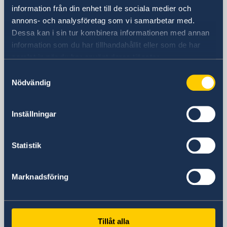
information från din enhet till de sociala medier och
Besöksadress
annons- och analysföretag som vi samarbetar med.
Consulate General of Sweden
Dessa kan i sin tur kombinera informationen med annan
Unit No. 1403, 14th Floor
information som du har tillhandahållit eller som de har
One Unity Center
samlat in när du har använt deras tjänster.
Senapati Bapat Marg
Prabhadevi, Lower Parel
Samtyckesval
Nödvändig
Mumbai, 400 013
Postadress
Consulate General of Sweden
Inställningar
Unit No. 1403, 14th Floor
One Unity Center
Statistik
Senapati Bapat Marg
Prabhadevi, Lower Parel
Mumbai, 400 013
Marknadsföring
Telefonnummer
+91 98195 14916
E-postadress
Tillåt alla
consulategeneral.mumbai@gov.se