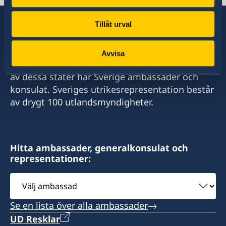
Tillåt urval
Sverige har diplomatiska förbindelser med i
Avvisa
stort sett alla stater i världen. I ungefär hälften
av dessa stater har Sverige ambassader och
konsulat. Sveriges utrikesrepresentation består
av drygt 100 utlandsmyndigheter.
Hitta ambassader, generalkonsulat och
representationer:
Välj
ambassad
Se en lista över alla ambassader
UD Resklar