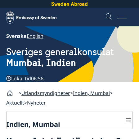
Sweden Abroad
Svenska
English
Sveriges generalkonsulat
Mumbai, Indien
Lokal tid
06:56
Utlandsmyndigheter
Indien, Mumbai
Aktuellt
Nyheter
Indien, Mumbai
Kontakt