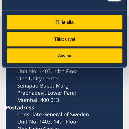
Senast uppdaterad 26 nov. 2025, 12.21
Tillåt alla
Sverige i Indien
Tillåt urval
Generalkonsulat
Avvisa
Besöksadress
Consulate General of Sweden
Unit No. 1403, 14th Floor
One Unity Center
Senapati Bapat Marg
Prabhadevi, Lower Parel
Mumbai, 400 013
Postadress
Consulate General of Sweden
Unit No. 1403, 14th Floor
One Unity Center