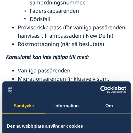
samordningsnummer.
Faderskapsärenden
Dödsfall
Provisoriska pass (för vanliga passärenden
hänvisas till ambassaden i New Delhi)
Röstmottagning (när så beslutats)
Konsulatet kan inte hjälpa till med:
Vanliga passärenden
Migrationsärenden (inklusive visum,
uppehålls- och arbetstillstånd)
Samordningsnummer som inte relaterar
till ansökan om provisoriskt pass
Samtycke
Information
Om
Samtyckesblanketter för passansökan för
minderåriga
Denna webbplats använder cookies
Notarius publicus