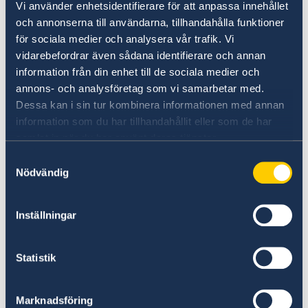
Vi använder enhetsidentifierare för att anpassa innehållet
Levnadsintyg eller intyg kopplade till
och annonserna till användarna, tillhandahålla funktioner
bankärenden eller andra syften (så kallade
för sociala medier och analysera vår trafik. Vi
No Objection Certificate, NOC)
vidarebefordrar även sådana identifierare och annan
Autentisering av svenska officiella
information från din enhet till de sociala medier och
dokument
annons- och analysföretag som vi samarbetar med.
Vigsel, inklusive hindersprövning och
Dessa kan i sin tur kombinera informationen med annan
information som du har tillhandahållit eller som de har
äktenskapscertifikat (generalkonsulatet
samlat in när du har använt deras tjänster.
har ingen vigselrätt)
Samtyckesval
Ansökningar om tillstånd att utfärda
Nödvändig
svenska läkarintyg för sjömän
I dessa ärenden hänvisar konsulatet i första
Inställningar
hand till annan svensk utlandsmyndighet i
regionen (t.ex. ambassaden i New Delhi) och i
Statistik
andra hand till Utrikesdepartementet i
Stockholm.
Marknadsföring