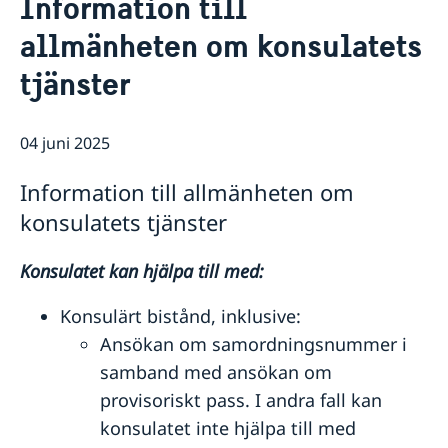
Information till
Om oss
allmänheten om konsulatets
Personal
Så stöttar vi svenska företag
Affärsguide Sverige–Indien 2025
tjänster
Vi är en resurs för svenska företag
Aktuellt
Affärsklimatstudie 2025/2026
Team Sweden
Rösta i Indien
Nyheter
Så kan du få stöd
Lediga tjänster och praktikplatser
04 juni 2025
Svenska företag i Indien
Anmäl handelshinder
Information till allmänheten om
konsulatets tjänster
Konsulatet kan hjälpa till med:
Konsulärt bistånd, inklusive:
Ansökan om samordningsnummer i
samband med ansökan om
provisoriskt pass. I andra fall kan
konsulatet inte hjälpa till med