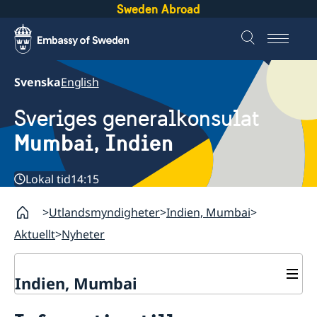
Sweden Abroad
Svenska
English
Sveriges generalkonsulat
Mumbai, Indien
Lokal tid
14:15
Utlandsmyndigheter
Indien, Mumbai
Aktuellt
Nyheter
Indien, Mumbai
Kontakt