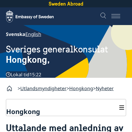
Sweden Abroad
Svenska
English
Sveriges generalkonsulat
Hongkong,
Lokal tid
15:22
Utlandsmyndigheter
Hongkong
Nyheter
Hongkong
Om oss
Uttalande med anledning av
Netikett för konton i sociala medier
Så stöttar vi svenska företag