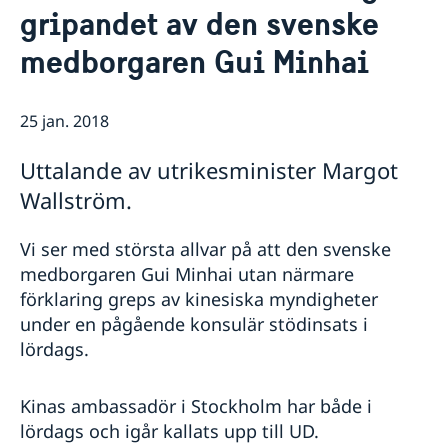
gripandet av den svenske
Vi är en resurs för svenska företag
Service till svenskar vid
Team Sweden
generalkonsulatet
medborgaren Gui Minhai
Så kan du få stöd
Rösta i Hongkong
Nyheter
Svenska företag i Hongkong
Pass och ID-kort
Rösta i Hongkong
Kontakt/Öppettider
Anmäl handelshinder
25 jan. 2018
Provisoriskt pass
Samordningsnummer
Justering av expeditionsavgifter (april 2026)
Checklista: Ansökan om pass/ID-kort vuxna (över 18
Förnyande av svenskt körkort
Viktig information angående pass för personer med
Uttalande av utrikesminister Margot
år)
samordningsnummer eller för personer födda
Avgifter
Wallström.
Checklista: Ansökan om pass/ID-kort barn (under 18
utanför Sverige som ska ansöka om ett första
år)
svenskt pass
Arrangemang för ogynnsamma väderförhållanden
Vi ser med största allvar på att den svenske
medborgaren Gui Minhai utan närmare
förklaring greps av kinesiska myndigheter
under en pågående konsulär stödinsats i
lördags.
Kinas ambassadör i Stockholm har både i
lördags och igår kallats upp till UD.