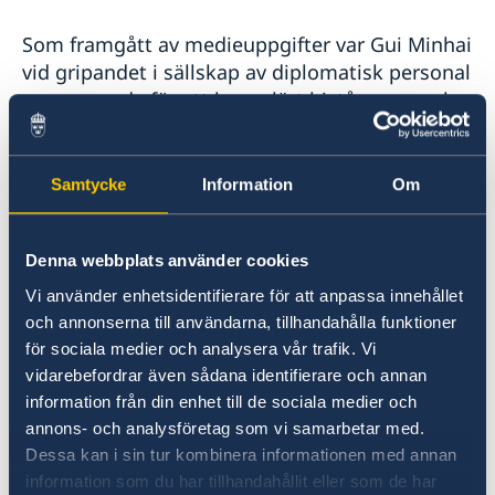
Som framgått av medieuppgifter var Gui Minhai
vid gripandet i sällskap av diplomatisk personal
som agerade för att konsulärt bistå en svensk
medborgare i behov av läkarvård. Det var helt
enligt grundläggande internationella regler
som ger oss rätt att ge våra medborgare
Samtycke
Information
Om
konsulärt stöd.
Denna webbplats använder cookies
De kinesiska myndigheterna har vid upprepade
Vi använder enhetsidentifierare för att anpassa innehållet
tillfällen försäkrat oss om att Gui Minhai är en
och annonserna till användarna, tillhandahålla funktioner
fri man sedan han frisläpptes efter avtjänat
för sociala medier och analysera vår trafik. Vi
straff för ett trafikrelaterat brott och att vi kan
vidarebefordrar även sådana identifierare och annan
ha de kontakter som önskas med vår
information från din enhet till de sociala medier och
medborgare.
annons- och analysföretag som vi samarbetar med.
Dessa kan i sin tur kombinera informationen med annan
Vi förväntar oss att vår medborgare omedelbart
information som du har tillhandahållit eller som de har