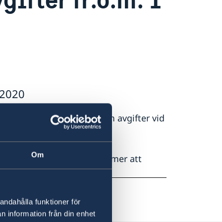
 2020
 Förordningen (1997:691) om avgifter vid
Om
ller nationellt ID-kort kommer att
r du
här
.
andahålla funktioner för
n information från din enhet