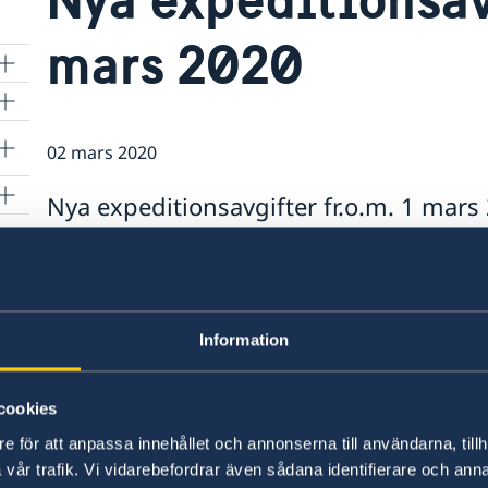
mars 2020
02 mars 2020
Nya expeditionsavgifter fr.o.m. 1 mars
Från den 1 mars 2020 gäller nya avgifter enligt
ner
utlandsmyndigheterna.
r
tt
Information
Det innebär bland annat att ett ordinarie pass e
kosta 1280 HKD. Uppdaterad avgiftslista finne
cookies
Senast uppdaterad 02 mars 2020, 10.34
e för att anpassa innehållet och annonserna till användarna, tillh
vår trafik. Vi vidarebefordrar även sådana identifierare och anna