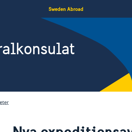
Sweden Abroad
ralkonsulat
eter
Nya expeditionsavg