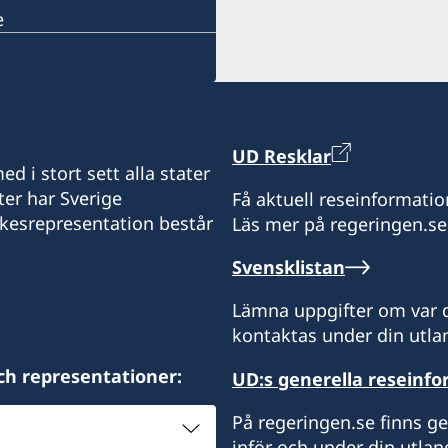
e
UD Resklar
d i stort sett alla stater
ter har Sverige
Få aktuell reseinformatio
ikesrepresentation består
Läs mer på regeringen.se
Svensklistan
Lämna uppgifter om var d
kontaktas under din utlan
ch representationer:
UD:s generella reseinf
På regeringen.se finns g
inför och under din utlan