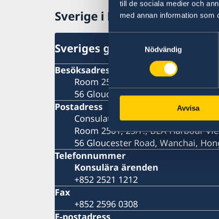
till de sociala medier och a
Sverige i Hongkong
med annan information som du 
Samtyckesval
Sveriges generalkonsulat
Nödvändig
Besöksadress
Room 2501, 25/F., BEA Harbour Vie
56 Gloucester Road, Wanchai, Ho
Postadress
Avvisa
Consulate General of Sweden
Room 2501, 25/F., BEA Harbour Vie
56 Gloucester Road, Wanchai, Ho
Telefonnummer
Konsulära ärenden
+852 2521 1212
Fax
+852 2596 0308
E-postadress