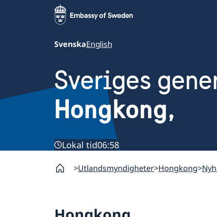
Svenska
English
Sveriges gene
Hongkong,
Lokal tid
06:58
Utlandsmyndigheter
Hongkong
Nyh
Hongkong