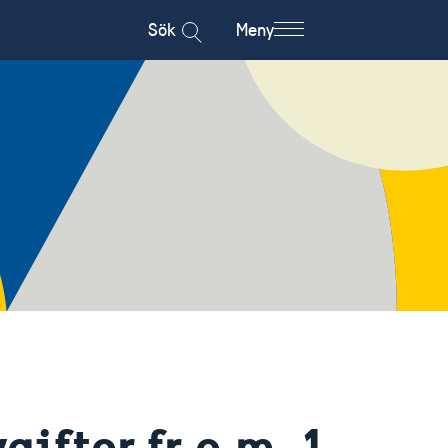
Sök
Meny
ifter fr.o.m. 1