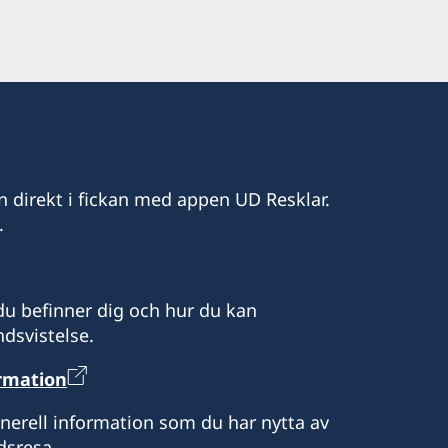
n direkt i fickan med appen UD Resklar.
.
u befinner dig och hur du kan
dsvistelse.
ormation
enerell information som du har nytta av
dsresa.