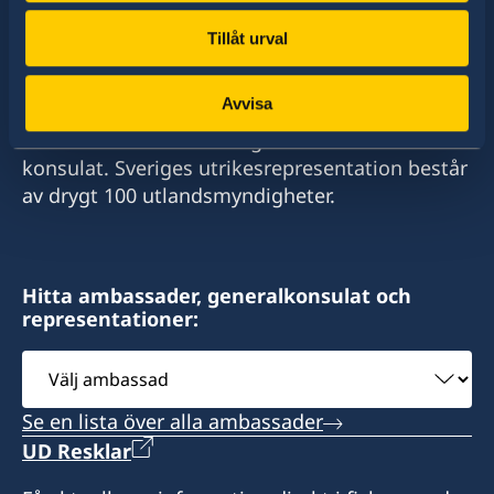
Tillåt urval
Sverige har diplomatiska förbindelser med i
Avvisa
stort sett alla stater i världen. I ungefär hälften
av dessa stater har Sverige ambassader och
konsulat. Sveriges utrikesrepresentation består
av drygt 100 utlandsmyndigheter.
Hitta ambassader, generalkonsulat och
representationer:
Välj
ambassad
Se en lista över alla ambassader
UD Resklar