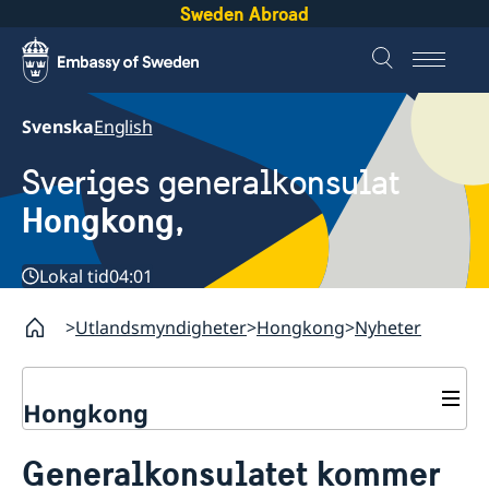
Sweden Abroad
Svenska
English
Sveriges generalkonsulat
Hongkong,
Lokal tid
04:01
Utlandsmyndigheter
Hongkong
Nyheter
Hongkong
Om oss
Generalkonsulatet kommer
Netikett för konton i sociala medier
Så stöttar vi svenska företag