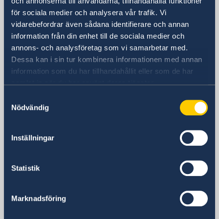
och annonserna till användarna, tillhandahålla funktioner
Sverige i Hongkong
för sociala medier och analysera vår trafik. Vi
vidarebefordrar även sådana identifierare och annan
information från din enhet till de sociala medier och
Sveriges generalkonsulat
annons- och analysföretag som vi samarbetar med.
Dessa kan i sin tur kombinera informationen med annan
Besöksadress
information som du har tillhandahållit eller som de har
Room 2501, 25/F., BEA Harbour View
samlat in när du har använt deras tjänster.
Centre,
Samtyckesval
56 Gloucester Road, Wanchai, Hong Kong
Nödvändig
Postadress
Consulate General of Sweden
Room 2501, 25/F., BEA Harbour View
Inställningar
Centre,
56 Gloucester Road, Wanchai, Hong Kong
Statistik
Telefonnummer
Konsulära ärenden
Marknadsföring
+852 2521 1212
Fax