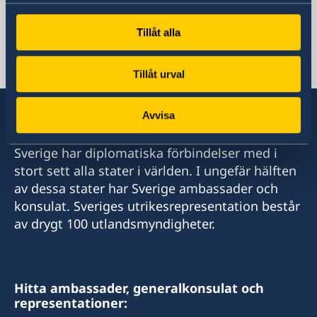
+852 2596 0308
E-postadress
Tillåt alla
generalkonsulat.hongkong@gov.se
Social media
Tillåt urval
Facebook
Instagram
Avvisa
Sverige har diplomatiska förbindelser med i
stort sett alla stater i världen. I ungefär hälften
av dessa stater har Sverige ambassader och
konsulat. Sveriges utrikesrepresentation består
av drygt 100 utlandsmyndigheter.
Hitta ambassader, generalkonsulat och
representationer: