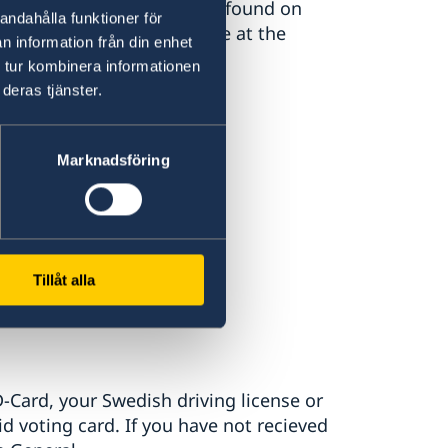
 vote while abroad can be found on
andahålla funktioner för
izens living abroad can vote at the
n information från din enhet
 tur kombinera informationen
deras tjänster.
Marknadsföring
Tillåt alla
-Card, your Swedish driving license or
lid voting card. If you have not recieved