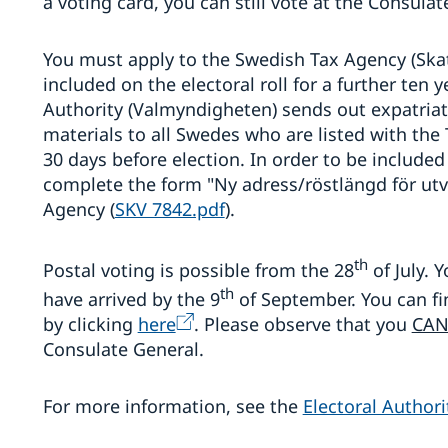
a voting card, you can still vote at the Consula
You must apply to the Swedish Tax Agency (Skat
included on the electoral roll for a further ten y
Authority (Valmyndigheten) sends out expatriat
materials to all Swedes who are listed with th
30 days before election. In order to be included
complete the form "Ny adress/röstlängd för utv
Agency (
SKV 7842.pdf
).
th
Postal voting is possible from the 28
of July. 
th
have arrived by the 9
of September. You can fi
by clicking
here
. Please observe that you
CA
Consulate General.
For more information, see the
Electoral Authori