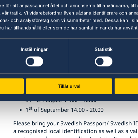
th
11
of September 2022. Information on how to
e för att anpassa innehållet och annonserna till användarna, tillh
the
Electoral Authority's website
. Swedish cit
vår trafik. Vi vidarebefordrar även sådana identifierare och anna
Consulate General of Sweden in Hong Kong.
nnons- och analysföretag som vi samarbetar med. Dessa kan i sin
har tillhandahållit eller som de har samlat in när du har använt 
Opening hours for the Election are:
th
Inställningar
Statistik
25
of August 14.00 - 16.00
th
26
of August 09.00 - 12.00
th
27
of August 10.00 - 15.00
th
29
of August 09.00 - 12.00, 14.00 - 16.00
Tillåt urval
th
30
of August 09.00 - 12.00, 14.00 - 16.00
st
31
of August 14.00 - 16.00
st
1
of September 14.00 - 20.00
Please bring your Swedish Passport/ Swedish ID
a recognised local identification as well as a va