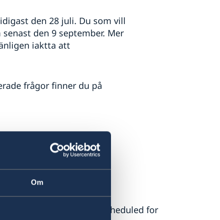
digast den 28 juli. Du som vill
am senast den 9 september. Mer
änligen iaktta att
erade frågor finner du på
Om
ment, city and county is scheduled for