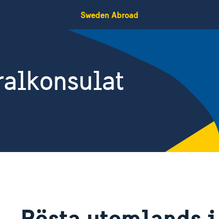
Sweden Abroad
ralkonsulat
Rösta utomlands 