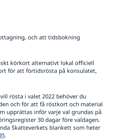
ottagning, och att tidsbokning
t körkort alternativt lokal officiell
t för att förtidsrösta på konsulatet,
vill rösta i valet 2022 behöver du
 den och för att få röstkort och material
om upprättas inför varje val grundas på
öringsregister 30 dagar före valdagen.
ända Skatteverkets blankett som heter
f
).