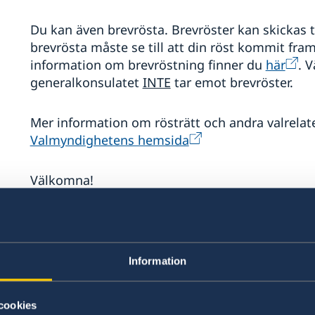
Du kan även brevrösta. Brevröster kan skickas ti
brevrösta måste se till att din röst kommit fr
information om brevröstning finner du
här
. V
generalkonsulatet
INTE
tar emot brevröster.
Mer information om rösträtt och andra valrelat
Valmyndighetens hemsida
Välkomna!
-----------------------------------------
Swedish General Election 2022
Information
The 2022 Swedish general election to the parlia
cookies