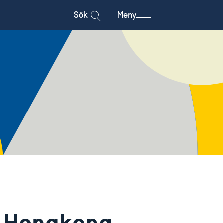
Sök
Meny
i Hongkong