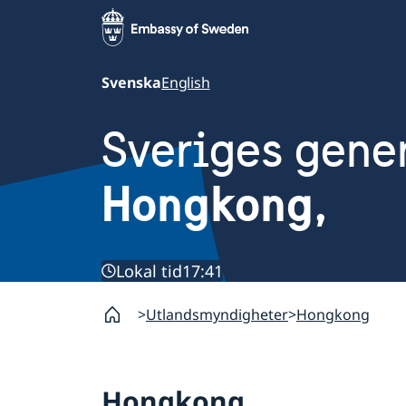
Svenska
English
Sveriges gene
Hongkong,
Lokal tid
17:41
Utlandsmyndigheter
Hongkong
Hongkong