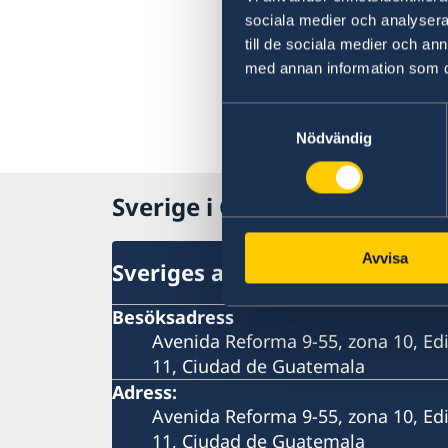
sociala medier och analysera 
till de sociala medier och a
med annan information som du 
Samtyckesval
Nödvändig
Sverige i Guatemala
Avvisa
Sveriges ambassad
Besöksadress
Avenida Reforma 9-55, zona 10, Edi
11, Ciudad de Guatemala
Adress:
Avenida Reforma 9-55, zona 10, Edi
11, Ciudad de Guatemala