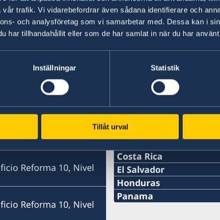
Svenska resenärer uppmanas att iaktta f
vår trafik. Vi vidarebefordrar även sådana identifierare och anna
uppdaterade om utvecklingen och följ
nnons- och analysföretag som vi samarbetar med. Dessa kan i sin
anvisningar.
har tillhandahållit eller som de har samlat in när du har använt 
Inställningar
Statistik
Tillåt urval
Svenska konsulat
Costa Rica
ficio Reforma 10, Nivel
Telefon:
El Salvador
Telefon:
Honduras
+506 2213 0620
Telefon:
Panama
ficio Reforma 10, Nivel
+503 2555 1000
Telefon:
E-post:
+504 22253898