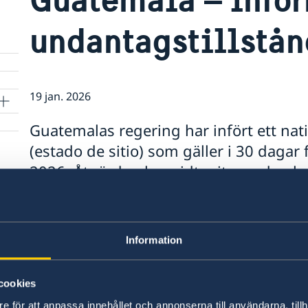
undantagstillstån
19 jan. 2026
Guatemalas regering har infört ett nat
(estado de sitio) som gäller i 30 dagar
2026. Åtgärden har vidtagits med anle
säkerhetssituation kopplad till organis
gängrelaterade kriminella aktiviteter, i
säkerhetsstyrkor samt oroligheter i fän
Information
undantagstillståndet ger säkerhetssty
kampen mot kriminella gäng, men inne
cookies
för landets medborgare eller övriga pe
e för att anpassa innehållet och annonserna till användarna, tillh