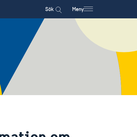
Sök
Meny
rmation om