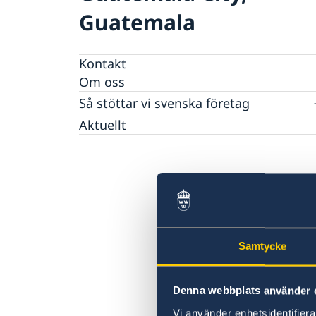
Guatemala
Kontakt
Om oss
Så stöttar vi svenska företag
Vi är en resurs för svenska företag
Aktuellt
Team Sweden
Så kan du få stöd
Svenska företag i Centralamerika
Anmäl handelshinder
Samtycke
Denna webbplats använder 
Vi använder enhetsidentifierar