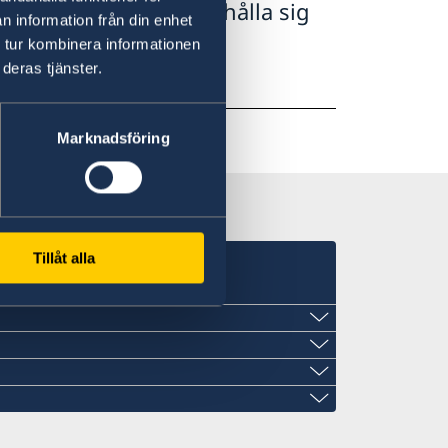
örhöjd försiktighet, hålla sig
n information från din enhet
a lokala myndigheters
 tur kombinera informationen
deras tjänster.
Marknadsföring
Tillåt alla