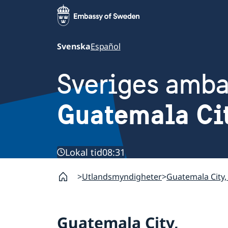
Svenska
Español
Sveriges amb
Guatemala Ci
Lokal tid
08:31
Utlandsmyndigheter
Guatemala City
Guatemala City,