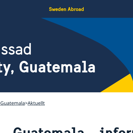
Sweden Abroad
assad
ty, Guatemala
, Guatemala
Aktuellt
Guatemala – info