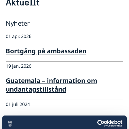
Aktuellt
Om oss
Så stöttar vi svenska företag
Vi är en resurs för svenska företag
Aktuellt
Nyheter
Team Sweden
Så kan du få stöd
01 apr. 2026
Svenska företag i Centralamerika
Anmäl handelshinder
Bortgång på ambassaden
19 jan. 2026
Guatemala – information om
undantagstillstånd
01 juli 2024
Nu öppnar vi nytt konsulat i
Panamá!