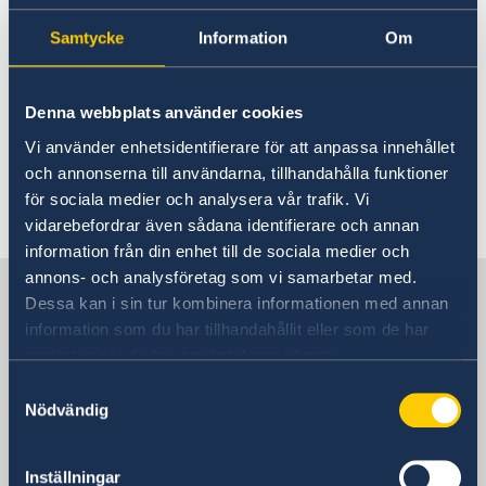
Samtycke
Information
Om
24 okt. 2023
Viktigt om migrationsärenden
Denna webbplats använder cookies
Vi använder enhetsidentifierare för att anpassa innehållet
08 aug. 2023
och annonserna till användarna, tillhandahålla funktioner
för sociala medier och analysera vår trafik. Vi
Konsulatet i Managua håller stängt
vidarebefordrar även sådana identifierare och annan
information från din enhet till de sociala medier och
annons- och analysföretag som vi samarbetar med.
Sverige i Guatemala
Dessa kan i sin tur kombinera informationen med annan
information som du har tillhandahållit eller som de har
samlat in när du har använt deras tjänster.
Sveriges ambassad
Samtyckesval
Nödvändig
Besöksadress
Avenida Reforma 9-55, zona 10, Edificio
Reforma 10, Nivel 11, Ciudad de
Inställningar