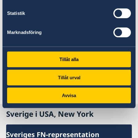
Säkerhetsrådet
Förvaltarskapsrådet
Statistik
Internationella domstolen
Marknadsföring
Senast uppdaterad 12 juni 2024, 09.12
Till FN, New York
Tillåt alla
Sverige i FN
Tillåt urval
FN i korthet
Avvisa
Sverige i USA, New York
Sveriges FN-representation