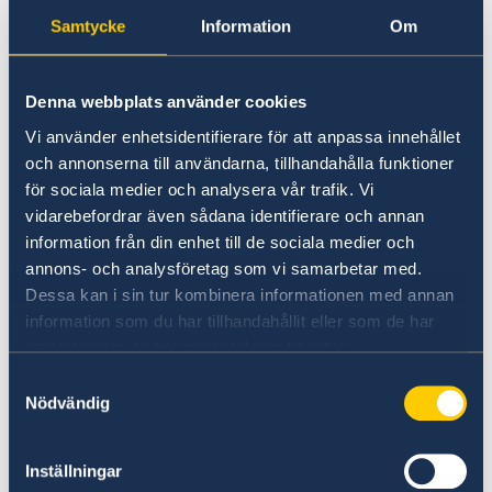
huvudkontor i Haag, Nederländerna.
Samtycke
Information
Om
Förvaltarskapsrådet
I tillägg, består FN systemet av ett flertal
Denna webbplats använder cookies
underorgan, som till exempel, UNICEF (United
Vi använder enhetsidentifierare för att anpassa innehållet
Nations Children's Fund), UNDP (United Nations
och annonserna till användarna, tillhandahålla funktioner
Development Programme), WFP (World Food
för sociala medier och analysera vår trafik. Vi
Programme) och UNHCR (United Nations High
vidarebefordrar även sådana identifierare och annan
Commissioner for Refugees).
information från din enhet till de sociala medier och
annons- och analysföretag som vi samarbetar med.
För mer information om FN (på engelska):
Dessa kan i sin tur kombinera informationen med annan
information som du har tillhandahållit eller som de har
Förenta Nationerna
samlat in när du har använt deras tjänster.
Sekretariatet
Samtyckesval
Generalsekreteraren
Nödvändig
Generalförsamlingen
Ekonomiska och sociala rådet (ECOSOC)
Inställningar