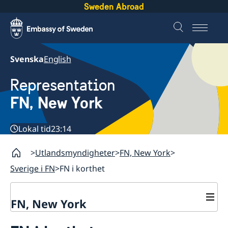
Sweden Abroad
Svenska
English
Representation
FN, New York
Lokal tid
23:14
Utlandsmyndigheter
FN, New York
Sverige i FN
FN i korthet
FN, New York
Om oss