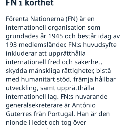
FN i korthet
Våra medarbetare
Sverige i FN
Lediga tjänster
FN i korthet
Förenta Nationerna (FN) är en
Handläggare för protokollära och
Kontakt
Social Media
internationell organisation som
värdlandsrelaterade frågor
Praktiktjänstgöring
Svenskar i FN
grundades år 1945 och består idag av
Regler för praktiktjänstgöring
Jobb, praktik och volontärarbete
193 medlemsländer. FN:s huvudsyfte
Möt svenskar i FN
inkluderar att upprätthålla
Martin Moks
internationell fred och säkerhet,
Sofia Calltorp
Michaela Friberg-Storey
skydda mänskliga rättigheter, bistå
Niklas Skogsjö
med humanitärt stöd, främja hållbar
Toloe Masori
utveckling, samt upprätthålla
Fredrick Lee-Ohlsson
Sarah Hilding der Weduwen
internationell lag. FN:s nuvarande
Daniel Roos
generalsekreterare är António
Guterres från Portugal. Han är den
nionde i ledet och tog över