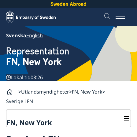
Sweden Abroad
Svenska
English
Representation
FN, New York
Lokal tid
03:26
Utlandsmyndigheter
FN, New York
Sverige i FN
FN, New York
Om oss