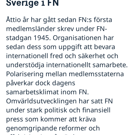
Sverige i FN
Våra medarbetare
Sverige i FN
Lediga tjänster
FN i korthet
Social Media
Åttio år har gått sedan FN:s första
Handläggare för protokollära och
Kontakt
Svenskar i FN
medlemsländer skrev under FN-
värdlandsrelaterade frågor
Praktiktjänstgöring
Jobb, praktik och volontärarbete
stadgan 1945. Organisationen har
Regler för praktiktjänstgöring
Möt svenskar i FN
sedan dess som uppgift att bevara
Martin Moks
internationell fred och säkerhet och
Sofia Calltorp
understödja internationellt samarbete.
Michaela Friberg-Storey
Niklas Skogsjö
Polarisering mellan medlemsstaterna
Toloe Masori
påverkar dock dagens
Fredrick Lee-Ohlsson
Sarah Hilding der Weduwen
samarbetsklimat inom FN.
Daniel Roos
Omvärldsutvecklingen har satt FN
under stark politisk och finansiell
press som kommer att kräva
genomgripande reformer och