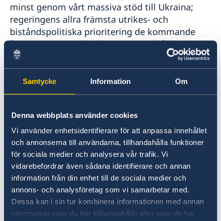
minst genom vårt massiva stöd till Ukraina;
regeringens allra främsta utrikes- och
biståndspolitiska prioritering de kommande
åren. Sverige verkar för att upprätthålla och
stärka stödet för Ukraina i FN och hålla
Ryssland ansvarigt för sitt hänsynslösa
aggressionskrig.
Samtycke
Information
Om
FN-systemet främjar respekten för mänskliga
Denna webbplats använder cookies
rättigheter och hållbar utveckling och
Vi använder enhetsidentifierare för att anpassa innehållet
förmedlar humanitärt stöd i kriser. Sverige är
och annonserna till användarna, tillhandahålla funktioner
en stor givare och en engagerad partner i det
för sociala medier och analysera vår trafik. Vi
arbetet.
vidarebefordrar även sådana identifierare och annan
information från din enhet till de sociala medier och
Genom ett strategiskt agerande i FN-systemet
annons- och analysföretag som vi samarbetar med.
och gentemot FN-organisationerna säkerställer
Dessa kan i sin tur kombinera informationen med annan
Sverige genomslag för regeringens
information som du har tillhandahållit eller som de har