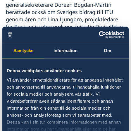
generalsekreterare Doreen Bogdan-Martin
berättade också om Sveriges bidrag till ITU
genom åren och Lina Ljungbro, projektledare
för Post- och telestyrelsens initiativ DigitalIdag
– som för andra året i rad är nominerat till ITU:s
WSIS Prize – presenterade hur Sverige konkret
arbetar med att öka digitala kunskaper.
Samtycke
Information
Om
Valet till ITU Council sker vid ITU:s
Denna webbplats använder cookies
fullmaktskonferens i november 2026.
Vi använder enhetsidentifierare för att anpassa innehållet
och annonserna till användarna, tillhandahålla funktioner
Mer information om Sveriges omvalskampanj
för sociala medier och analysera vår trafik. Vi
finns här:
vidarebefordrar även sådana identifierare och annan
Sweden’s candidacy - Council of the
information från din enhet till de sociala medier och
International Telecommunication Union for the
annons- och analysföretag som vi samarbetar med.
2027–2030 term.
Dessa kan i sin tur kombinera informationen med annan
information som du har tillhandahållit eller som de har