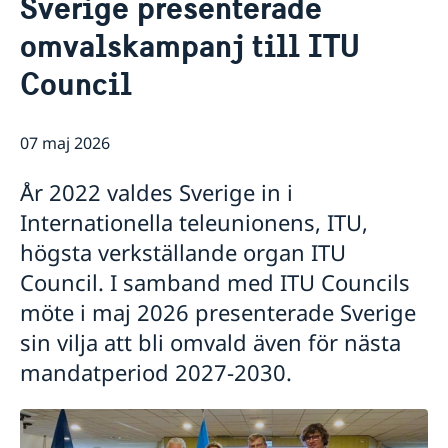
Sverige presenterade
Om oss
omvalskampanj till ITU
Personal
Nyheter & Anföranden
Dataskyddspolicy
Council
Nyheter
Sverige, FN & internationella organisationer
Anföranden
Svenskar i FN & internationella jobb
Lediga tjänster
07 maj 2026
År 2022 valdes Sverige in i
Internationella teleunionens, ITU,
högsta verkställande organ ITU
Council. I samband med ITU Councils
möte i maj 2026 presenterade Sverige
sin vilja att bli omvald även för nästa
mandatperiod 2027-2030.