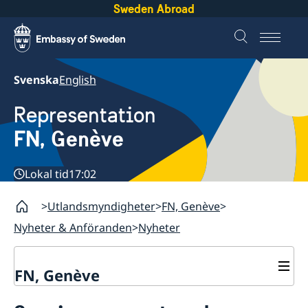
Sweden Abroad
Svenska
English
Representation
FN, Genève
Lokal tid
17:02
Utlandsmyndigheter
FN, Genève
Nyheter & Anföranden
Nyheter
FN, Genève
Kontakt