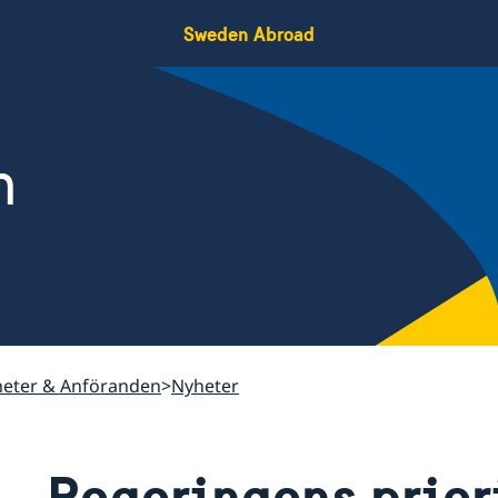
Sweden Abroad
n
eter & Anföranden
Nyheter
Regeringens priori