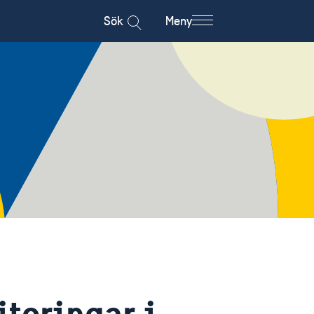
Sök
Meny
teringar i