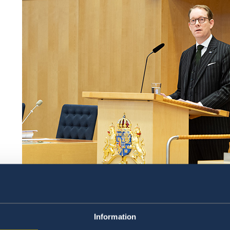
Utrikesminister Tobias Billström presenterar regeri
Sveriges medlemskap i Nato, i riksdagen den 20 mars
Information
Sveriges medlemskap i Nato innebär en djupgå