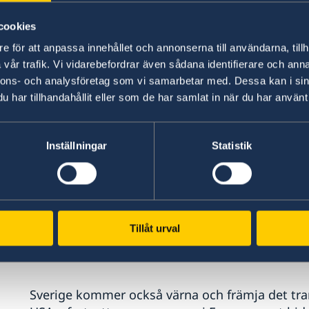
Sveriges utrikes- och säkerhetspolitik. Med anl
cookies
presenterat en extra utrikesdeklaration.
e för att anpassa innehållet och annonserna till användarna, tillh
vår trafik. Vi vidarebefordrar även sådana identifierare och anna
– Medlemskapet i Nato kommer att utgöra en gr
nnons- och analysföretag som vi samarbetar med. Dessa kan i sin
säkerhetspolitik. Sverige ska vara en trovärdig, p
har tillhandahållit eller som de har samlat in när du har använt 
utrikesminister Tobias Billström.
Som medlem i Nato kommer Sverige att engagera
Inställningar
Statistik
avskräckning och kollektivt försvar, krishante
– Vi ska fortsätta främja grundvärden i svensk u
innebär att vi ska stå upp för folkrätten, mänsk
Tillåt urval
vara en stark röst för rustningskontroll, nedrus
utrikesministern.
Sverige kommer också värna och främja det tra