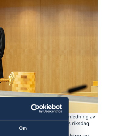
ngens utrikesdeklaration med anledning av
. Foto: Anders Löwdin/Sveriges riksdag
Om
ende och omedelbar förändring av