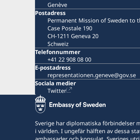
Genève
Postadress
Permanent Mission of Sweden to t
Case Postale 190
CH-1211 Geneva 20
Schweiz
Telefonnummer
+41 22 908 08 00
E-postadress
representationen.geneve@gov.se
Sociala medier
Twitter
Sverige har diplomatiska förbindelser me
i världen. I ungefär hälften av dessa sta
ambassader och konsulat. Sveriges utr