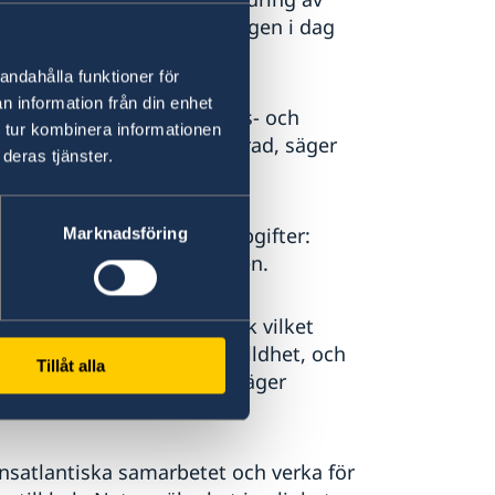
edning av detta har regeringen i dag
andahålla funktioner för
n information från din enhet
undsten i Sveriges utrikes- och
 tur kombinera informationen
ålitlig och solidarisk allierad, säger
deras tjänster.
 sig i alla Natos kärnuppgifter:
Marknadsföring
ring och säkerhetssamarbeten.
trikes- och säkerhetspolitik vilket
liga rättigheter och jämställdhet, och
Tillåt alla
tning och icke-spridning, säger
nsatlantiska samarbetet och verka för