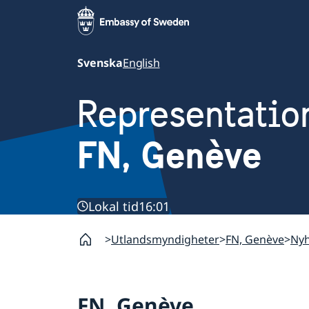
Svenska
English
Representatio
FN, Genève
Lokal tid
16:01
Utlandsmyndigheter
FN, Genève
Nyh
FN, Genève