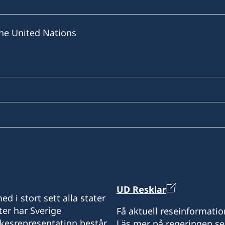
he United Nations
UD Resklar
d i stort sett alla stater
ter har Sverige
Få aktuell reseinformatio
ikesrepresentation består
Läs mer på regeringen.se