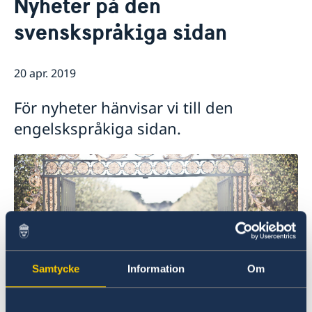
Nyheter på den
Om oss
svenskspråkiga sidan
Personal
Nyheter & Anföranden
Dataskyddspolicy
Nyheter
Sverige, FN & internationella organisationer
Anföranden
20 apr. 2019
Svenskar i FN & internationella jobb
Lediga tjänster
För nyheter hänvisar vi till den
engelskspråkiga sidan.
Samtycke
Information
Om