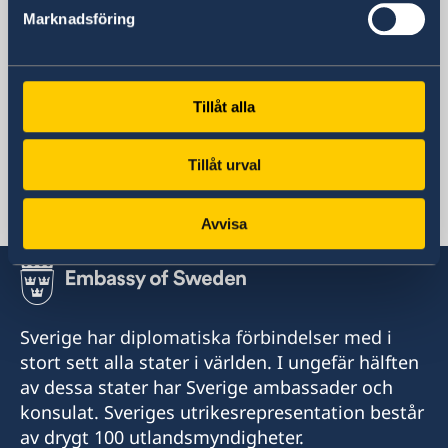
United Nations
Marknadsföring
Case Postale 190
CH-1211 Geneva 20
Schweiz
Telefonnummer
Tillåt alla
+41 22 908 08 00
E-postadress
Tillåt urval
representationen.geneve@gov.se
Sociala medier
Avvisa
Twitter
Sverige har diplomatiska förbindelser med i
stort sett alla stater i världen. I ungefär hälften
av dessa stater har Sverige ambassader och
konsulat. Sveriges utrikesrepresentation består
av drygt 100 utlandsmyndigheter.