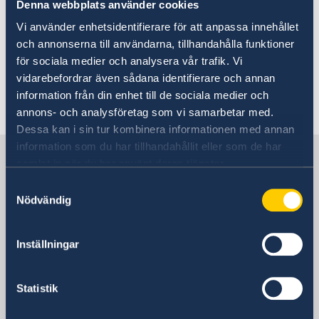
Denna webbplats använder cookies
Vi använder enhetsidentifierare för att anpassa innehållet
Drottningholm. Credits: Tove
och annonserna till användarna, tillhandahålla funktioner
Freiij/imagebank.sweden
för sociala medier och analysera vår trafik. Vi
vidarebefordrar även sådana identifierare och annan
Klicka här!
information från din enhet till de sociala medier och
annons- och analysföretag som vi samarbetar med.
Dessa kan i sin tur kombinera informationen med annan
information som du har tillhandahållit eller som de har
Sverige i FN, Genève
samlat in när du har använt deras tjänster.
Samtyckesval
Nödvändig
Sveriges representation
Besöksadress
Inställningar
82, rue de Lausanne
Genève
Postadress
Statistik
Permanent Mission of Sweden to the