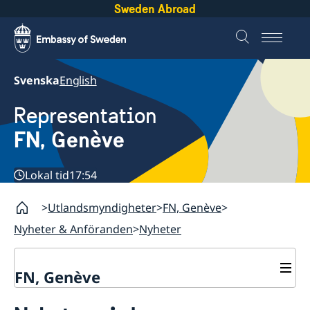
Sweden Abroad
Svenska
English
Representation
FN, Genève
Lokal tid
17:54
Utlandsmyndigheter
FN, Genève
Nyheter & Anföranden
Nyheter
FN, Genève
Kontakt