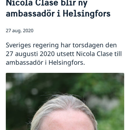
Nicola Clase blir ny
Om oss
ambassadör i Helsingfors
Ambassadören
Så stöttar vi svenska företag
Ambassadbyggnadens historia
Vi är en resurs för svenska företag
Aktuellt
Tidigare ambassadörer
Team Sweden
27 aug. 2020
Dataskyddspolicy
Nyheter
Så kan du få stöd
Svenska företag i Finland
Sveriges regering har torsdagen den
Anmäl handelshinder
27 augusti 2020 utsett Nicola Clase till
ambassadör i Helsingfors.