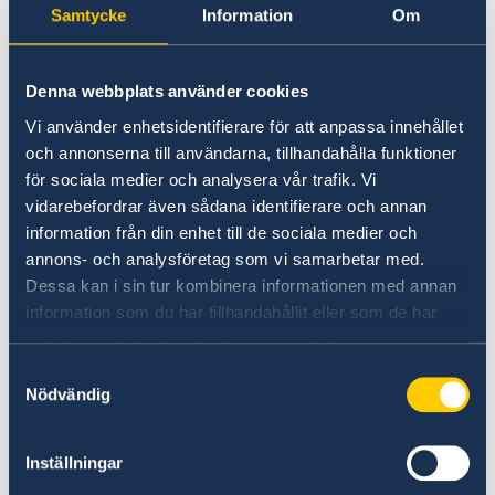
Foto: Regeringskansliet.se
Samtycke
Information
Om
Nicola Clase tjänstgör för närvarande på
Utrikesdepartementet som ambassadör för
Denna webbplats använder cookies
migrations- och flyktingsamordningsfrågor.
Vi använder enhetsidentifierare för att anpassa innehållet
Hon har tidigare varit ambassadör i London och
och annonserna till användarna, tillhandahålla funktioner
statssekreterare för utrikes- och EU-frågor i
för sociala medier och analysera vår trafik. Vi
Statsrådsberedningen samt tjänstgjort som
vidarebefordrar även sådana identifierare och annan
utrikespolitisk rådgivare åt Moderaterna. Hon
information från din enhet till de sociala medier och
har vidare varit utlandsstationerad vid
annons- och analysföretag som vi samarbetar med.
ambassaderna i Köpenhamn och London samt
Dessa kan i sin tur kombinera informationen med annan
fellow vid Harvard University.
information som du har tillhandahållit eller som de har
samlat in när du har använt deras tjänster.
Nicola Clase tillträder sin nya befattning i
Samtyckesval
oktober 2020.
Nödvändig
Senast uppdaterad 27 aug. 2020, 13.28
Inställningar