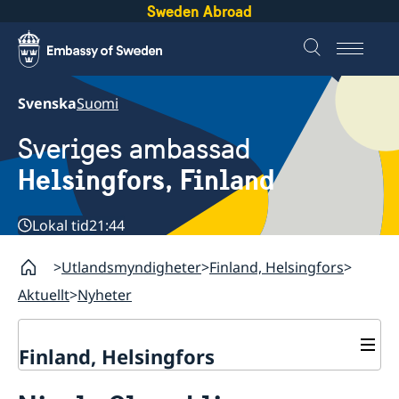
Sweden Abroad
Svenska
Suomi
Sveriges ambassad
Helsingfors, Finland
Lokal tid
21:44
Utlandsmyndigheter
Finland, Helsingfors
Aktuellt
Nyheter
Finland, Helsingfors
Kontakt