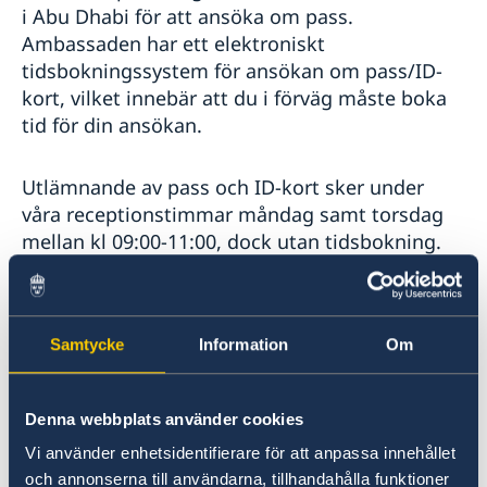
i Abu Dhabi för att ansöka om pass.
Ambassaden har ett elektroniskt
tidsbokningssystem för ansökan om pass/ID-
kort, vilket innebär att du i förväg måste boka
tid för din ansökan.
Utlämnande av pass och ID-kort sker under
våra receptionstimmar måndag samt torsdag
mellan kl 09:00-11:00, dock utan tidsbokning.
Pass och ID-kort måste tas med vid
upphämtning av det nya passet/ID-kortet samt
kan endast hämtas ut personligen av den
Samtycke
Information
Om
sökande. Pass och ID-kort för personer under
18 år kan dock hämtas ut av vårdnadshavare.
Denna webbplats använder cookies
Det tar cirka 2-6 veckor att få den färdiga
Vi använder enhetsidentifierare för att anpassa innehållet
resehandlingen eftersom passen och ID-korten
och annonserna till användarna, tillhandahålla funktioner