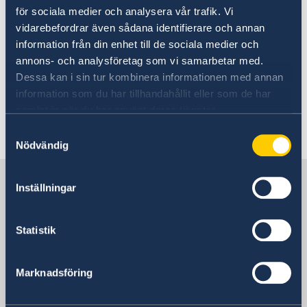
tillverkas i Sverige. Du får information per e-
för sociala medier och analysera vår trafik. Vi
post när passet anländer till ambassaden och
vidarebefordrar även sådana identifierare och annan
kan hämtas ut på ovan nämnda tider.
information från din enhet till de sociala medier och
annons- och analysföretag som vi samarbetar med.
Här bokar du tid:
Dessa kan i sin tur kombinera informationen med annan
Tidsbokning för passansökan
information som du har tillhandahållit eller som de har
samlat in när du har använt deras tjänster.
Senast uppdaterad 17 apr. 2018, 10.52
Samtyckesval
Nödvändig
Sverige i Förenade arabemiraten
Inställningar
Sveriges ambassad
Statistik
Besöksadress
12th floor, Al Otaiba Tower
Marknadsföring
Zayed the 1st Street (Electra Street)