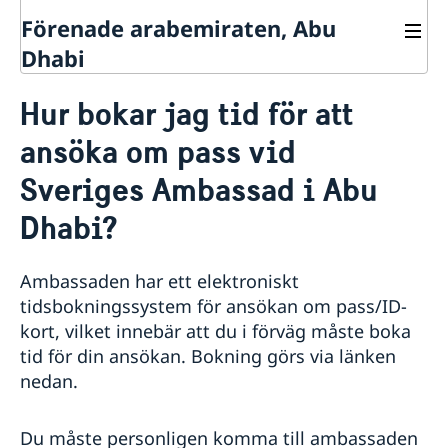
Förenade arabemiraten, Abu
Dhabi
Kontakt
Hur bokar jag tid för att
Om oss
ansöka om pass vid
Ambassadens personal
Så stöttar vi svenska företag
Sveriges Ambassad i Abu
Vi är en resurs för svenska företag
Aktuellt
Team Sweden
Nyheter
Dhabi?
Så kan du få stöd
Svenska företag i Förenade arabemiraterna
Anmäl handelshinder
Ambassaden har ett elektroniskt
tidsbokningssystem för ansökan om pass/ID-
kort, vilket innebär att du i förväg måste boka
tid för din ansökan. Bokning görs via länken
nedan.
Du måste personligen komma till ambassaden