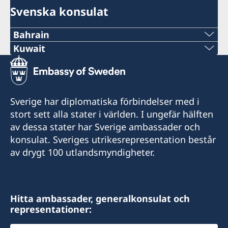
Svenska konsulat
Bahrain
Tel
Kuwait
Tel
+973 17 339 799
+971 2 417 88 00
E-Post
Sverige har diplomatiska förbindelser med i
E-Post
stort sett alla stater i världen. I ungefär hälften
Swecon@batelco.com.bh
av dessa stater har Sverige ambassader och
Ambassaden.abu-dhabi@gov.se
Fax
konsulat. Sveriges utrikesrepresentation består
Sverige har inte något konsulat i Kuwait.
av drygt 100 utlandsmyndigheter.
+973 17 320 498
Ambassaden representerar Kuwait från Abu
Dhabi. Vänligen ta kontakt med ambassaden i
Öppettider är på söndagar, tisdagar och
Abu Dhabi för konsulär service exempelvis
torsdagar från 9:00 till 12:00
Hitta ambassader, generalkonsulat och
ansökan om samordningsnummer och pass.
representationer: