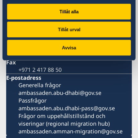
crossing with 4th Street
Postadress
Tillåt alla
Embassy of Sweden
P.O. Box 31867
Tillåt urval
Abu Dhabi
United Arab Emirates
Telefonnummer
Avvisa
+971 2 417 88 00
Fax
+971 2 417 88 50
E-postadress
Generella frågor
ambassaden.abu-dhabi@gov.se
Passfrågor
ambassaden.abu.dhabi-pass@gov.se
Frågor om uppehållstillstånd och
viseringar (regional migration hub)
ambassaden.amman-migration@gov.se