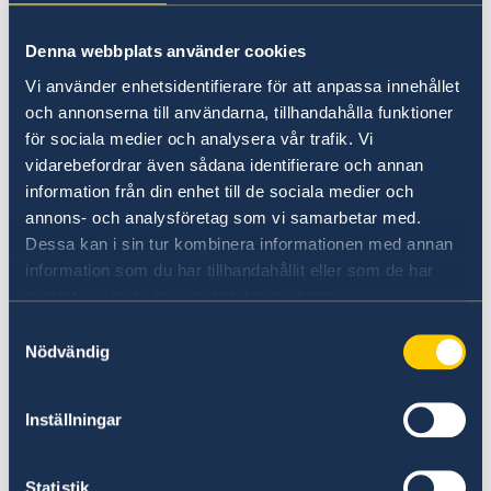
Onsdag 09.00 - 11.00
Denna webbplats använder cookies
Telefonväxeln för allmänna frågor och
kontakt med ambassaden
Vi använder enhetsidentifierare för att anpassa innehållet
och annonserna till användarna, tillhandahålla funktioner
(02 417 8800)
(ej migrationsfrågor)
för sociala medier och analysera vår trafik. Vi
Måndag–fredag: 11.00–12.00
vidarebefordrar även sådana identifierare och annan
För frågor om visering till Sverige (Schengen
information från din enhet till de sociala medier och
visering)
annons- och analysföretag som vi samarbetar med.
Vänligen kontakta VFS Global Call Center +971
Dessa kan i sin tur kombinera informationen med annan
(0) 4 2055859
information som du har tillhandahållit eller som de har
samlat in när du har använt deras tjänster.
För frågor om uppehållstillstånd och
Samtyckesval
viseringar vänligen kontakta Sveriges
Nödvändig
ambassad i Amman
(regional migration hub)
Inställningar
Email:
ambassaden.amman-migration@gov.se
Statistik