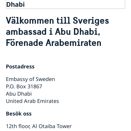
Dhabi
Kontakt
Välkommen till Sveriges
Om oss
ambassad i Abu Dhabi,
Ambassadens personal
Så stöttar vi svenska företag
Förenade Arabemiraten
Vi är en resurs för svenska företag
Aktuellt
Team Sweden
Nyheter
Så kan du få stöd
Svenska företag i Förenade arabemiraterna
Postadress
Anmäl handelshinder
Embassy of Sweden
P.O. Box 31867
Abu Dhabi
United Arab Emirates
Besök oss
12th floor, Al Otaiba Tower