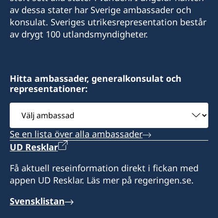
av dessa stater har Sverige ambassader och
Ambassaden.abu-dhabi@gov.se
Fax
konsulat. Sveriges utrikesrepresentation består
Sverige har inte något konsulat i Kuwait.
av drygt 100 utlandsmyndigheter.
+973 17 320 498
Ambassaden representerar Kuwait från Abu
Dhabi. Vänligen ta kontakt med ambassaden i
Öppettider är på söndagar, tisdagar och
Abu Dhabi för konsulär service exempelvis
torsdagar från 9:00 till 12:00
Hitta ambassader, generalkonsulat och
ansökan om samordningsnummer och pass.
representationer:
Välj
ambassad
Se en lista över alla ambassader
UD Resklar
Få aktuell reseinformation direkt i fickan med
appen UD Resklar. Läs mer på regeringen.se.
Svensklistan