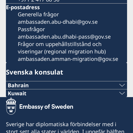
E-postadress
Generella frågor
ambassaden.abu-dhabi@gov.se
Passfrågor
ambassaden.abu.dhabi-pass@gov.se
Frågor om uppehållstillstånd och
viseringar (regional migration hub)
ambassaden.amman-migration@gov.se
Svenska konsulat
Bahrain
Tel
Kuwait
Tel
+973 17 339 799
+971 2 417 88 00
E-Post
Sverige har diplomatiska förbindelser med i
E-Post
stort sett alla stater i världen. I ungefär hälften
Swecon@batelco.com.bh