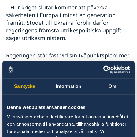
– Hur kriget slutar kommer att påverka
säkerheten i Europa i minst en generation
framåt. Stödet till Ukraina förblir därför
regeringens främsta utrikespolitiska uppgift,
säger utrikesministern.
Regeringen står fast vid sin tvåpunktsplan: mer
stöd till Ukraina och ökad press på Ryssland.
Stärkta samarbeten inom säkerhet
Samtycke
Information
Om
och handel
Regeringen utvecklar närmare relationer med
Denna webbplats använder cookies
allierade och partner i Sveriges närområde. Inte
Vi använder enhetsidentifierare för att anpassa innehållet
minst inom det nordiska och nordisk-baltiska
och annonserna till användarna, tillhandahålla funktioner
samarbetet, och inom EU – Sveriges viktigaste
för sociala medier och analysera vår trafik. Vi
utrikespolitiska plattform.