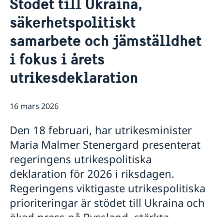
Stödet till Ukraina,
Om oss
Lediga tjänster
säkerhetspolitiskt
Nyheter
samarbete och jämställdhet
Europarådets verksamhet
i fokus i årets
Europarådet
Europakonventionen
utrikesdeklaration
Europarådets övriga konventioner och partsavtal
Europarådets struktur
16 mars 2026
Den 18 februari, har utrikesminister
Maria Malmer Stenergard presenterat
regeringens utrikespolitiska
deklaration för 2026 i riksdagen.
Regeringens viktigaste utrikespolitiska
prioriteringar är stödet till Ukraina och
ökad press på Ryssland, stärkta