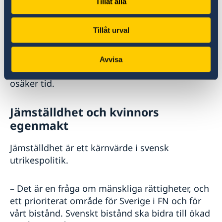
Tillåt alla
– Vi ser ett ökat behov av internationella
samarbeten i skärningspunkten mellan teknik,
Tillåt urval
innovation, handel och säkerhet. Det är bara en
växande ekonomi som gör det möjligt att rusta
försvaret och ha beredskap i bistrare tider. En
Avvisa
stark svensk ekonomi bygger säkerhet i en
osäker tid.
Jämställdhet och kvinnors
egenmakt
Jämställdhet är ett kärnvärde i svensk
utrikespolitik.
– Det är en fråga om mänskliga rättigheter, och
ett prioriterat område för Sverige i FN och för
vårt bistånd. Svenskt bistånd ska bidra till ökad