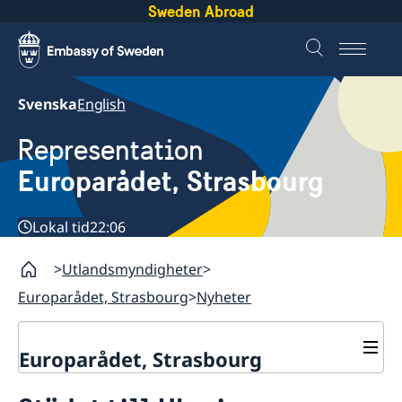
Sweden Abroad
Svenska
English
Representation
Europarådet, Strasbourg
Lokal tid
22:06
Utlandsmyndigheter
Europarådet, Strasbourg
Nyheter
Europarådet, Strasbourg
Kontakt