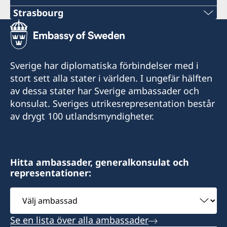
Strasbourg
Tel:
+33 6 31 11 88 03
Sverige har diplomatiska förbindelser med i
E-mail:
stort sett alla stater i världen. I ungefär hälften
av dessa stater har Sverige ambassader och
consulat.suede.strasbourg@wanadoo.fr
konsulat. Sveriges utrikesrepresentation består
Öppettider: enbart med tidsbeställning.
av drygt 100 utlandsmyndigheter.
Honorärkonsul
Christina Krüger
Hitta ambassader, generalkonsulat och
representationer:
Välj
ambassad
Se en lista över alla ambassader