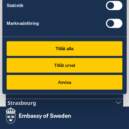
67000 Strasbourg
Statistik
Postadress
Sveriges ständiga representation vid
Marknadsföring
Europarådet i Strasbourg
67 Allée de la Robertsau
67000 Strasbourg
FRANCE
Tillåt alla
Telefonnummer
+33 3 88 24 60 50
Tillåt urval
E-postadress
rpsuede@gov.se
Avvisa
Svenska konsulat
Strasbourg
Tel:
+33 6 31 11 88 03