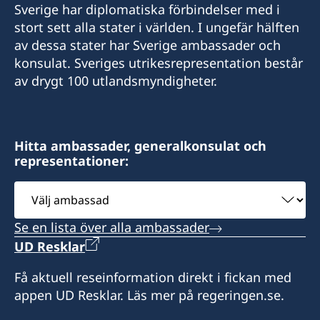
Sverige har diplomatiska förbindelser med i
E-mail:
stort sett alla stater i världen. I ungefär hälften
av dessa stater har Sverige ambassader och
consulat.suede.strasbourg@wanadoo.fr
konsulat. Sveriges utrikesrepresentation består
Öppettider: enbart med tidsbeställning.
av drygt 100 utlandsmyndigheter.
Honorärkonsul
Christina Krüger
Hitta ambassader, generalkonsulat och
representationer:
Välj
ambassad
Se en lista över alla ambassader
UD Resklar
Få aktuell reseinformation direkt i fickan med
appen UD Resklar. Läs mer på regeringen.se.