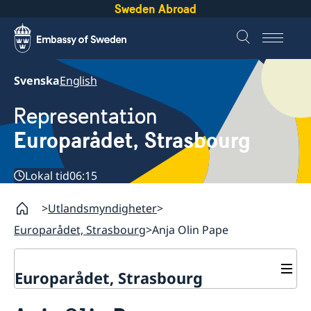
Sweden Abroad
Svenska
English
Representation
Europarådet, Strasbourg
Lokal tid
06:15
Utlandsmyndigheter
Europarådet, Strasbourg
Anja Olin Pape
Europarådet, Strasbourg
Kontakt