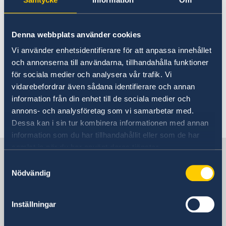
Denna webbplats använder cookies
Vi använder enhetsidentifierare för att anpassa innehållet
och annonserna till användarna, tillhandahålla funktioner
för sociala medier och analysera vår trafik. Vi
vidarebefordrar även sådana identifierare och annan
information från din enhet till de sociala medier och
annons- och analysföretag som vi samarbetar med.
Senast uppdaterad 04 dec. 2019, 10.58
Dessa kan i sin tur kombinera informationen med annan
information som du har tillhandahållit eller som de har
samlat in när du har använt deras tjänster.
Sverige i Europarådet, Strasbourg
Samtyckesval
Nödvändig
Sveriges representation
Inställningar
Besöksadress
67 Allée de la Robertsau