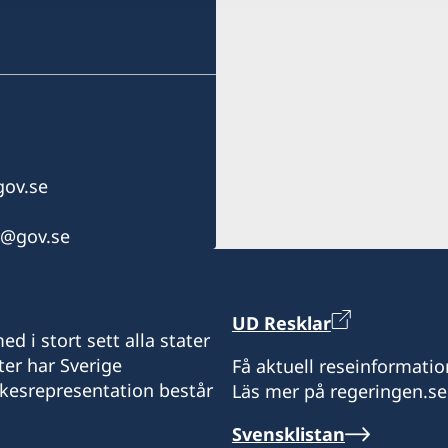
Zone Industriel Sud Lot 1
station (NOK)
Öppningstider: Måndag oc
ov.se
r@gov.se
UD Resklar
d i stort sett alla stater
ter har Sverige
Få aktuell reseinformatio
ikesrepresentation består
Läs mer på regeringen.se
Svensklistan