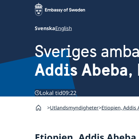
Svenska
English
Sveriges amb
Addis Abeba, 
Lokal tid
09:22
Utlandsmyndigheter
Etiopien, Addis
Etiopien, Addis Abeba