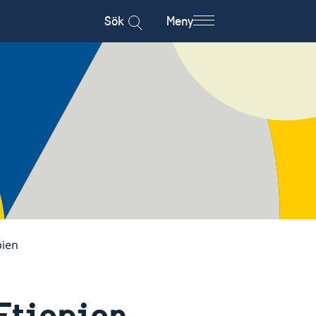
Sök
Meny
pien
 Etiopien