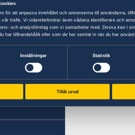
cookies
e för att anpassa innehållet och annonserna till användarna, tillh
vår trafik. Vi vidarebefordrar även sådana identifierare och anna
nnons- och analysföretag som vi samarbetar med. Dessa kan i sin
Svenska konsulat
har tillhandahållit eller som de har samlat in när du har använt 
Sveriges honorärkonsula
Phone
Inställningar
Statistik
+253 21 35 69 73
Emergency (ONLY) phone
Tillåt urval
+25377247368 (whatsApp
Email
info@sehcons-dji.com