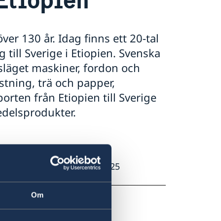
ver 130 år. Idag finns ett 20-tal
 till Sverige i Etiopien. Svenska
gsläget maskiner, fordon och
tning, trä och papper,
rten från Etiopien till Sverige
edelsprodukter.
um den 12-13 November 2025
ska företagsdelegationen
.
Om