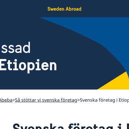
Sweden Abroad
assad
Etiopien
 Abeba
Så stöttar vi svenska företag
Svenska företag i Etio
Svenska företag i