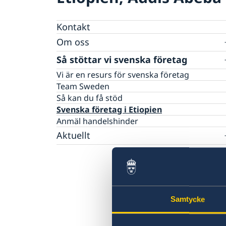
Kontakt
Om oss
Ambassadens personal
Så stöttar vi svenska företag
Sektionen för Administrativa och konsulära
Vi är en resurs för svenska företag
frågor
Team Sweden
Sektionen för Bilateralt utvecklingssamarbe
Så kan du få stöd
med Etiopien
Svenska företag i Etiopien
Sektionen för Migration
Anmäl handelshinder
Sektionen för politik, multilaterala frågor,
Aktuellt
främjande och offentlig diplomati
Sektionen för Regionalt utvecklingssamarbe
Nyheter
Praktiktjänstgöring på ambassaden
Resa med minderåriga till Etiopien
Val 2026
GDPR
80-årsjubileum
Lediga tjänster
Samtycke