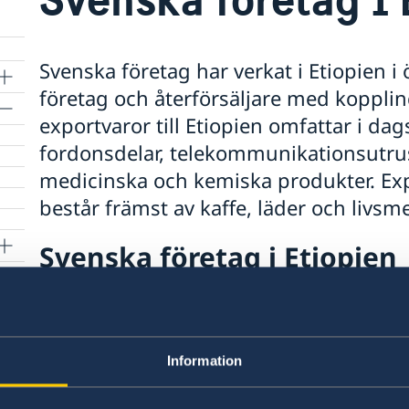
Svenska företag har verkat i Etiopien i ö
företag och återförsäljare med koppling
exportvaror till Etiopien omfattar i da
fordonsdelar, telekommunikationsutrus
te
medicinska och kemiska produkter. Expo
består främst av kaffe, läder och livsm
Svenska företag i Etiopien
te
I samband med Ethiopia-Sweden Business For
sammanställdes
denna broschyr över den sven
Information
Senast uppdaterad 09 dec. 2025, 17.23