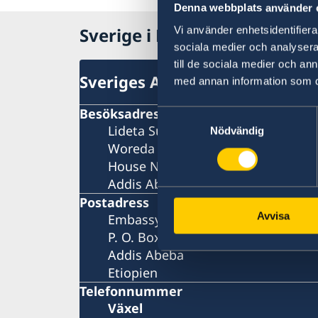
Denna webbplats använder 
Sverige i Etiopien
Vi använder enhetsidentifierar
sociala medier och analysera 
till de sociala medier och a
Sveriges Ambassad
med annan information som du 
Besöksadress
Samtyckesval
Lideta Sub-City
Nödvändig
Woreda 09
House No 891
Addis Ababa
Postadress
Avvisa
Embassy of Sweden
P. O. Box 1142
Addis Abeba
Etiopien
Telefonnummer
Växel