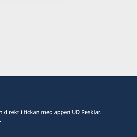
72, Route de l'Aeroport, Rout en face
h onsdag 10.00 till 12.00.
n direkt i fickan med appen UD Resklar.
.