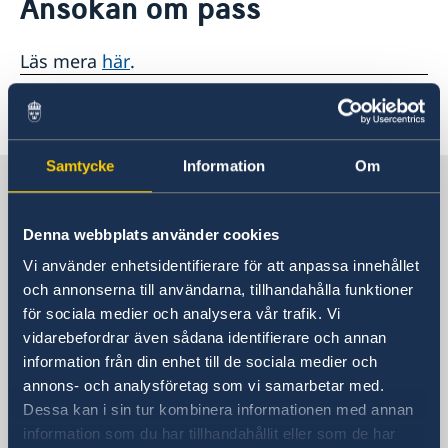
Ansökan om pass
Sverige i Estland
Om oss
Ambassadör Charlotte Wrangberg
Så stöttar vi svenska företag
Läs mera
här
.
Dataskyddspolicy för utlandsmyndigheterna
Vi är en resurs för svenska företag
Nyheter
Team Sweden
Senast uppdaterad 20 nov. 2017, 16.53
Så kan du få stöd
Anmäl handelshinder
Samtycke
Information
Om
Sverige i Estland
Denna webbplats använder cookies
Sveriges ambassad i Tallinn
Vi använder enhetsidentifierare för att anpassa innehållet
och annonserna till användarna, tillhandahålla funktioner
Besöksadress
för sociala medier och analysera vår trafik. Vi
Pikk 28
vidarebefordrar även sådana identifierare och annan
Tallinn
information från din enhet till de sociala medier och
Postadress
annons- och analysföretag som vi samarbetar med.
Sveriges ambassad
Dessa kan i sin tur kombinera informationen med annan
Pikk 28
information som du har tillhandahållit eller som de har
15055 Tallinn