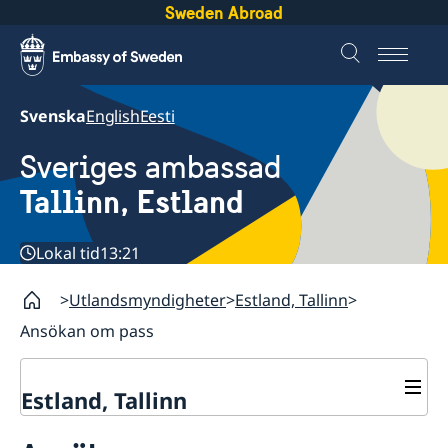
Sweden Abroad
Svenska
English
Eesti
Sveriges ambassad
Tallinn, Estland
Lokal tid
13:21
Utlandsmyndigheter
Estland, Tallinn
Ansökan om pass
Estland, Tallinn
Kontakt