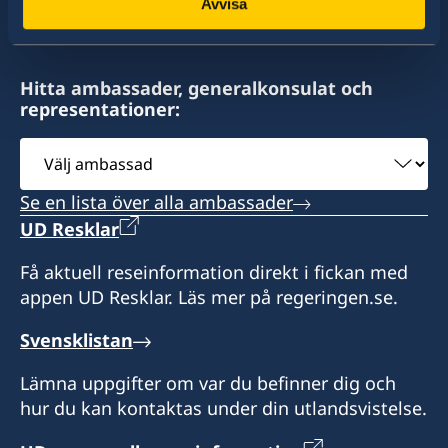
Avvisa
Raekoja plats 8, Tartu
Besökstid:
Onsdagar och torsdagar kl. 10–12
Besökstid:
Hitta ambassader, generalkonsulat och
Måndagar och onsdagar kl 10–12
Honorärkonsul
representationer:
Stängt för sommarsemester den 6–31 juli.
Välj
Jaanus Mikk
ambassad
Honorärkonsul
Se en lista över alla ambassader
Madis Kanarbik
UD Resklar
Få aktuell reseinformation direkt i fickan med
appen UD Resklar. Läs mer på regeringen.se.
Svensklistan
Lämna uppgifter om var du befinner dig och
hur du kan kontaktas under din utlandsvistelse.