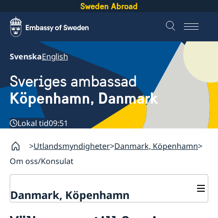
Sweden Abroad
Svenska
English
Sveriges ambassad
Köpenhamn, Danmark
Lokal tid
09:51
Utlandsmyndigheter
Danmark, Köpenhamn
Om oss/Konsulat
Danmark, Köpenhamn
Nyheter