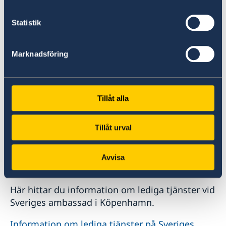
Sveriges ambassad i Köpenhamn tar emot en
praktikant varje vår- respektive hösttermin.
Statistik
Mer information om praktikplats på Sveriges
Marknadsföring
ambassad
Tillåt alla
Tillåt urval
Avvisa
Lediga tjänster
Här hittar du information om lediga tjänster vid
Sveriges ambassad i Köpenhamn.
Information om lediga tjänster på Sveriges