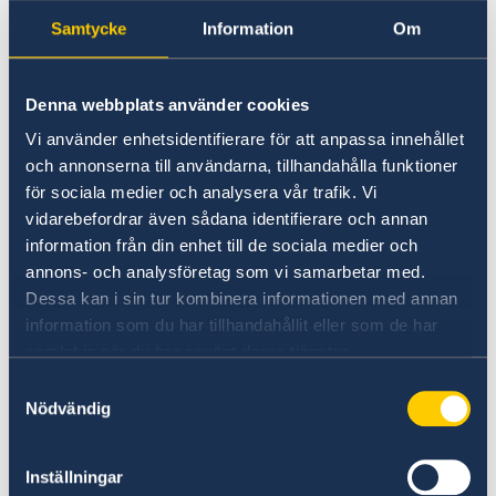
Samtycke
Information
Om
Denna webbplats använder cookies
Vill du besöka ambassaden?
Vi använder enhetsidentifierare för att anpassa innehållet
och annonserna till användarna, tillhandahålla funktioner
Här hittar du öppettider och adress.
för sociala medier och analysera vår trafik. Vi
vidarebefordrar även sådana identifierare och annan
Ambassadens öppettider och adress
information från din enhet till de sociala medier och
annons- och analysföretag som vi samarbetar med.
Dessa kan i sin tur kombinera informationen med annan
information som du har tillhandahållit eller som de har
samlat in när du har använt deras tjänster.
Samtyckesval
Nödvändig
Praktik på ambassaden
Inställningar