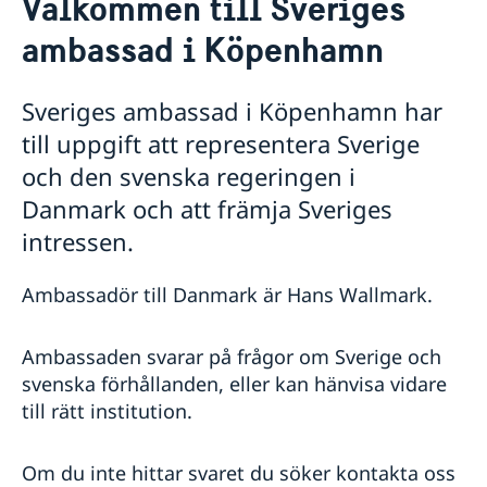
Välkommen till Sveriges
Kontakt/Öppettider
Om oss/Konsulat
ambassad i Köpenhamn
Lediga tjänster
Så stöttar vi svenska företag
Praktik på ambassaden
Sveriges ambassad i Köpenhamn har
Vi är en resurs för svenska företag
Residenset
Team Sweden
till uppgift att representera Sverige
Dataskyddspolicy
Så kan du få stöd
och den svenska regeringen i
Ambassaden samarbetar med
Svenska företag i Danmark
Danmark och att främja Sveriges
Business Sweden
Anmäl handelshinder
Dansk-Svensk Kulturfond
intressen.
Svenska kyrkan
Öresunddirekt
Ambassadör till Danmark är Hans Wallmark.
Ambassaden svarar på frågor om Sverige och
svenska förhållanden, eller kan hänvisa vidare
till rätt institution.
Om du inte hittar svaret du söker kontakta oss