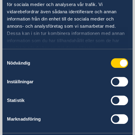
SVERIGES AMBASSAD
för sociala medier och analysera vår trafik. Vi
vidarebefordrar även sådana identifierare och annan
Besöksadress
information från din enhet till de sociala medier och
Av. Apoquindo 2929, våning 3
annons- och analysföretag som vi samarbetar med.
Las Condes, Santiago de Chile
Dessa kan i sin tur kombinera informationen med annan
information som du har tillhandahållit eller som de har
(Närmaste metro: Tobalaba eller El Golf)
samlat in när du har använt deras tjänster.
Postadress
Embajada de Suecia
Samtyckesval
Nödvändig
Av. Apoquindo 2929, våning 3
Las Condes, Santiago de Chile
Chile
Inställningar
Telefonnummer
+56 2 2940 1700
Statistik
Fax
+56 2 2940 1730
E-postadress
Marknadsföring
Allmänna frågor:
ambassaden.santiago-de-chile@gov.se