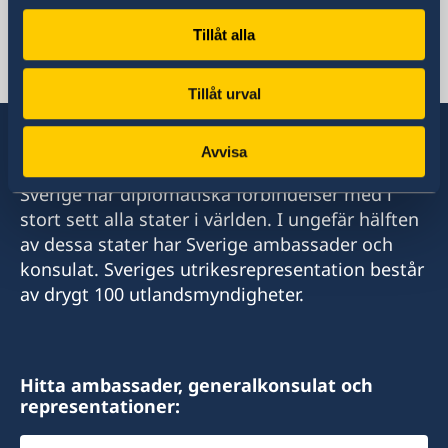
Migrationsfrågor:
Tillåt alla
ambassaden.bogota-migration@gov.se
Konsulära och passfrågor:
pass.santiago@gov.se
Tillåt urval
Avvisa
Sverige har diplomatiska förbindelser med i
stort sett alla stater i världen. I ungefär hälften
av dessa stater har Sverige ambassader och
konsulat. Sveriges utrikesrepresentation består
av drygt 100 utlandsmyndigheter.
Hitta ambassader, generalkonsulat och
representationer:
Välj