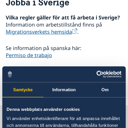
Jobba i Sverige
Lediga tjänster
Så stöttar vi svenska företag
Praktik
Vi är en resurs för svenska företag
Kontakt och Öppettider
Avgifter
Vilka regler gäller för att få arbeta i Sverige?
Team Sweden
Nyheter och aktiviteter
Dataskyddspolicy (GDPR)
Information om arbetstillstånd finns på
Så kan du få stöd
Nyheter
Migrationsverkets hemsida
.
Svenska företag i Chile
Chilensk-svenska kulturinstitutet i Chile
Anmäl handelshinder
Svenskar i Världen
Se information på spanska här:
Svenska kyrkan
Permiso de trabajo
Svenska skolan
Mer information om jobb i Sverige finns på
www.workinginsweden.se
Samtycke
Information
Om
Senast uppdaterad 19 nov. 2020, 12.05
Denna webbplats använder cookies
Sverige i Chile
Vi använder enhetsidentifierare för att anpassa innehållet
och annonserna till användarna, tillhandahålla funktioner