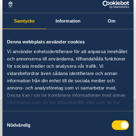
omedelbara åtgärder för att stoppa
påstådda pågående övergrepp av
mänskliga rättigheter samt se till att
Samtycke
Information
Om
ansvar utkrävs av personer som påstås
ha orsakat övergreppen.
Denna webbplats använder cookies
Vi använder enhetsidentifierare för att anpassa innehållet
Regeringen har den 21 maj svarat på brevet.
och annonserna till användarna, tillhandahålla funktioner
Läs
svarsyttrandet i sin helhet här
(på
för sociala medier och analysera vår trafik. Vi
engelska).
vidarebefordrar även sådana identifierare och annan
information från din enhet till de sociala medier och
Senast uppdaterad 25 maj 2021, 10.38
annons- och analysföretag som vi samarbetar med.
Dessa kan i sin tur kombinera informationen med annan
information som du har tillhandahållit eller som de har
Sverige i Chile
samlat in när du har använt deras tjänster.
Samtyckesval
Nödvändig
SVERIGES AMBASSAD