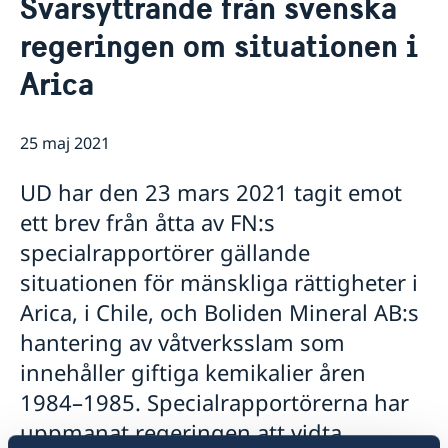
Svarsyttrande från svenska
Lediga tjänster
Så stöttar vi svenska företag
regeringen om situationen i
Praktik
Vi är en resurs för svenska företag
Kontakt och Öppettider
Avgifter
Team Sweden
Arica
Nyheter och aktiviteter
Dataskyddspolicy (GDPR)
Så kan du få stöd
Nyheter
Svenska företag i Chile
Chilensk-svenska kulturinstitutet i Chile
Anmäl handelshinder
25 maj 2021
Svenskar i Världen
Svenska kyrkan
UD har den 23 mars 2021 tagit emot
Svenska skolan
ett brev från åtta av FN:s
specialrapportörer gällande
situationen för mänskliga rättigheter i
Arica, i Chile, och Boliden Mineral AB:s
hantering av våtverksslam som
innehåller giftiga kemikalier åren
1984–1985. Specialrapportörerna har
uppmanat regeringen att vidta