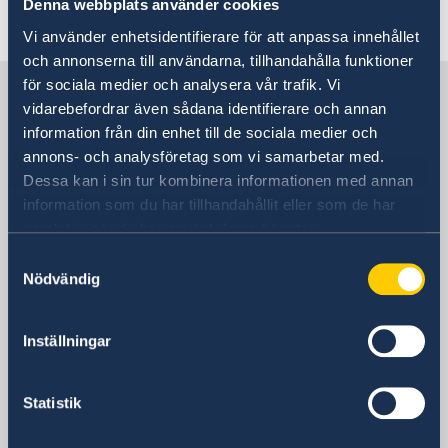
Denna webbplats använder cookies
Senast uppdaterad 28 mars 2023, 10.44
Vi använder enhetsidentifierare för att anpassa innehållet
och annonserna till användarna, tillhandahålla funktioner
för sociala medier och analysera vår trafik. Vi
Sverige i Chile
vidarebefordrar även sådana identifierare och annan
information från din enhet till de sociala medier och
SVERIGES AMBASSAD
annons- och analysföretag som vi samarbetar med.
Dessa kan i sin tur kombinera informationen med annan
Besöksadress
information som du har tillhandahållit eller som de har
Av. Apoquindo 2929, våning 3
samlat in när du har använt deras tjänster.
Las Condes, Santiago de Chile
Samtyckesval
(Närmaste metro: Tobalaba eller El Golf)
Nödvändig
Postadress
Embajada de Suecia
Inställningar
Av. Apoquindo 2929, våning 3
Las Condes, Santiago de Chile
Chile
Statistik
Telefonnummer