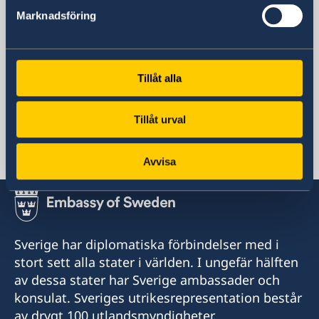
+56 2 2940 1700
Marknadsföring
Fax
+56 2 2940 1730
E-postadress
Tillåt alla
Allmänna frågor:
ambassaden.santiago-de-chile@gov.se
Migrationsfrågor:
Tillåt urval
ambassaden.bogota-migration@gov.se
Konsulära och passfrågor:
Avvisa
pass.santiago@gov.se
Sverige har diplomatiska förbindelser med i
stort sett alla stater i världen. I ungefär hälften
av dessa stater har Sverige ambassader och
konsulat. Sveriges utrikesrepresentation består
av drygt 100 utlandsmyndigheter.