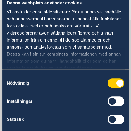
Denna webbplats använder cookies
Vi använder enhetsidentifierare för att anpassa innehållet
och annonserna till användarna, tillhandahålla funktioner
för sociala medier och analysera vår trafik. Vi
Sverige i Chile
vidarebefordrar även sådana identifierare och annan
information från din enhet till de sociala medier och
annons- och analysföretag som vi samarbetar med.
SVERIGES AMBASSAD
Dessa kan i sin tur kombinera informationen med annan
information som du har tillhandahållit eller som de har
Besöksadress
samlat in när du har använt deras tjänster.
Av. Apoquindo 2929, våning 3
Las Condes, Santiago de Chile
Samtyckesval
Nödvändig
(Närmaste metro: Tobalaba eller El Golf)
Postadress
Embajada de Suecia
Inställningar
Av. Apoquindo 2929, våning 3
Las Condes, Santiago de Chile
Statistik
Chile
Telefonnummer