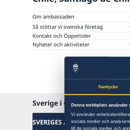
Om ambassaden
Lediga tjänster
Så stöttar vi svenska företag
Praktik
Vi är en resurs för svenska företag
Kontakt och Öppettider
Avgifter
Team Sweden
Nyheter och aktiviteter
Dataskyddspolicy (GDPR)
Så kan du få stöd
Nyheter
Svenska företag i Chile
Chilensk-svenska kulturinstitutet i Chile
Anmäl handelshinder
Svenskar i Världen
Svenska kyrkan
Svenska skolan
Samtycke
Sverige i Chile
Denna webbplats använder 
Vi använder enhetsidentifierar
SVERIGES AMBASSAD
sociala medier och analysera 
till de sociala medier och a