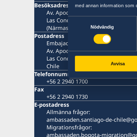
Besöksadress
med annan information som du 
Av. Apoquindo 2929, våning 3
Las Condes, Santiago de Chile
Samtyckesval
(Närmaste metro: Tobalaba eller El
Nödvändig
Postadress
Embajada de Suecia
Av. Apoquindo 2929, våning 3
Las Condes, Santiago de Chile
Avvisa
Chile
Telefonnummer
+56 2 2940 1700
Fax
+56 2 2940 1730
E-postadress
Allmänna frågor:
ambassaden.santiago-de-chile@go
Migrationsfrågor:
ambassaden.bogota-migration@go