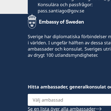
Konsulära och passfrågor:
pass.santiago@gov.se
Sverige har diplomatiska förbindelser me
i världen. I ungefär hälften av dessa sta
ambassader och konsulat. Sveriges utr
av drygt 100 utlandsmyndigheter.
Hitta ambassader, generalkonsulat o
Välj
ambassad
Se en lista över alla ambassader