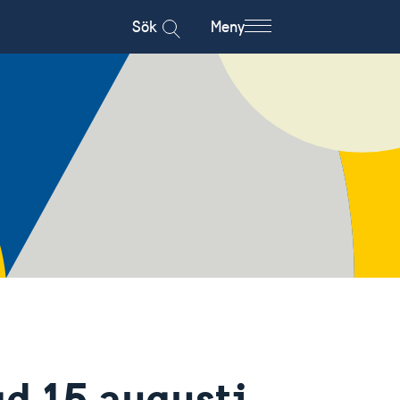
Sök
Meny
d 15 augusti