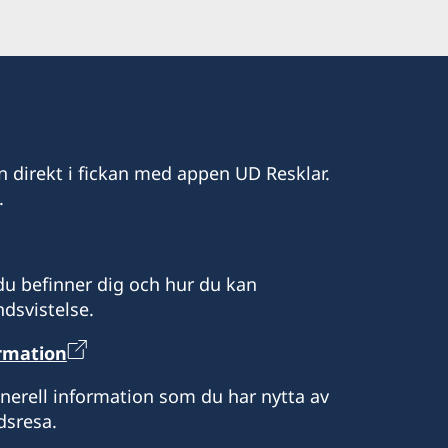
n direkt i fickan med appen UD Resklar.
.
u befinner dig och hur du kan
dsvistelse.
ormation
enerell information som du har nytta av
dsresa.