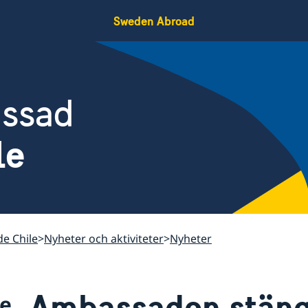
Sweden Abroad
assad
le
de Chile
Nyheter och aktiviteter
Nyheter
Ambassaden stäng
le