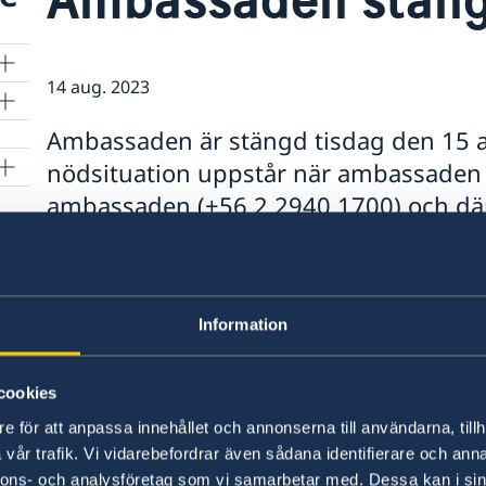
14 aug. 2023
Ambassaden är stängd tisdag den 15 
nödsituation uppstår när ambassaden
ambassaden (+56 2 2940 1700) och däre
konsulära jour som har öppet alla da
Information
cookies
e för att anpassa innehållet och annonserna till användarna, tillh
vår trafik. Vi vidarebefordrar även sådana identifierare och anna
nnons- och analysföretag som vi samarbetar med. Dessa kan i sin