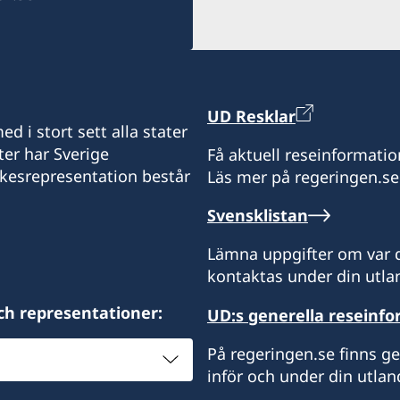
UD Resklar
d i stort sett alla stater
ter har Sverige
Få aktuell reseinformatio
ikesrepresentation består
Läs mer på regeringen.se
Svensklistan
Lämna uppgifter om var d
kontaktas under din utlan
ch representationer:
UD:s generella reseinf
På regeringen.se finns g
inför och under din utlan