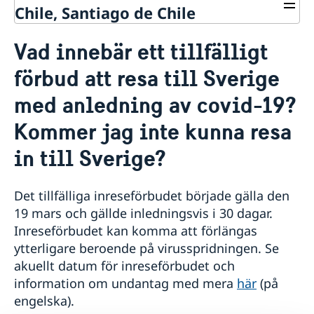
Chile, Santiago de Chile
Om ambassaden
Vad innebär ett tillfälligt
Lediga tjänster
Så stöttar vi svenska företag
förbud att resa till Sverige
Praktik
Vi är en resurs för svenska företag
Kontakt och Öppettider
Avgifter
Team Sweden
med anledning av covid-19?
Nyheter och aktiviteter
Dataskyddspolicy (GDPR)
Så kan du få stöd
Nyheter
Kommer jag inte kunna resa
Svenska företag i Chile
Chilensk-svenska kulturinstitutet i Chile
Anmäl handelshinder
in till Sverige?
Svenskar i Världen
Svenska kyrkan
Svenska skolan
Det tillfälliga inreseförbudet började gälla den
19 mars och gällde inledningsvis i 30 dagar.
Inreseförbudet kan komma att förlängas
ytterligare beroende på virusspridningen. Se
akuellt datum för inreseförbudet och
information om undantag med mera
här
(på
engelska).