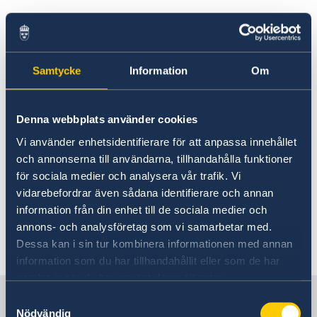
Inreseförbudet
gäller inte svenska medborgare
eller personer med uppehållstillstånd.
Samtycke
Information
Om
Mer information finns också
på
regeringens hemsida
och på
polisens hemsida
.
Frågor från allmänheten
Denna webbplats använder cookies
om den praktiska tillämpningen av förbudet
Vi använder enhetsidentifierare för att anpassa innehållet
mot resor till Sverige besvaras av polisen. Ring
och annonserna till användarna, tillhandahålla funktioner
11414 (eller
+46 77 114 14 00 från utlandet
) och
för sociala medier och analysera vår trafik. Vi
be att bli kopplad till den nationella
vidarebefordrar även sådana identifierare och annan
kommunikationsenheten.
information från din enhet till de sociala medier och
annons- och analysföretag som vi samarbetar med.
Senast uppdaterad 16 apr. 2020, 17.54
Dessa kan i sin tur kombinera informationen med annan
information som du har tillhandahållit eller som de har
samlat in när du har använt deras tjänster.
Sverige i Chile
Samtyckesval
Nödvändig