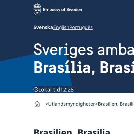
Svenska
English
Português
Sveriges amb
Brasília, Bras
Lokal tid
12:28
Utlandsmyndigheter
Brasilien, Brasil
Brasilien, Brasilia