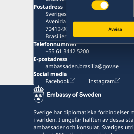
Postadress
Sveriges Ambassad i Brasilia
Avenida das Nações Qd. 807, Lote 
70419-900, Brasília – DF
Avvisa
Brasilien
Telefonnummer
+55 61 3442 5200
E-postadress
ambassaden.brasilia@gov.se
Social media
Facebook
Instagram
Sverige har diplomatiska förbindelser me
i världen. I ungefär hälften av dessa sta
ambassader och konsulat. Sveriges utr