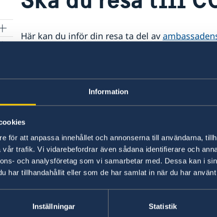
Här kan du inför din resa ta del av
ambassadens
av nyttiga länkar om miljökonferensen COP30.
Senast uppdaterad 20 okt. 2025, 20.06
Information
cookies
e för att anpassa innehållet och annonserna till användarna, tillh
Svenska konsulat
vår trafik. Vi vidarebefordrar även sådana identifierare och anna
nnons- och analysföretag som vi samarbetar med. Dessa kan i sin
Curitiba
har tillhandahållit eller som de har samlat in när du har använt 
Tel:
São Paulo
29
Tel:
Salvador
+55 (41) 99162 0404
E-post:
Rio de Janeiro
Inställningar
Statistik
+55 (11) 4130 3200