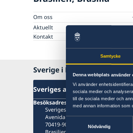
Om oss
Ambassadens personal
Aktuellt
GDPR-Personuppgiftsbehandling
Kontakt
Nyheter
Karneval i Brasilien 2026
Kalendarium
Samtycke
Sverige i Brasilien
Denna webbplats använder 
Vi använder enhetsidentifierar
Sveriges ambassad
sociala medier och analysera 
till de sociala medier och a
Besöksadress
med annan information som du 
Sveriges Ambassad i Brasilia
Avenida das Nações Qd. 807, Lote 
Samtyckesval
70419-900, Brasília – DF
Nödvändig
Brasilien