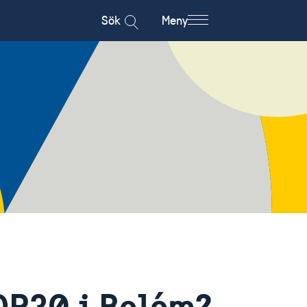
Sök
Meny
COP30 i Belém?