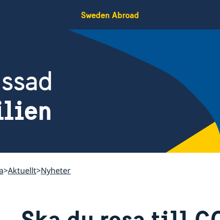
Sweden Abroad
assad
ilien
ia
Aktuellt
Nyheter
Ska du resa till 