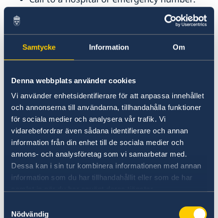
"Nork" Infectious Clinical Hospital +374-10-
655042
Emergency number 103
Samtycke
Information
Om
Armenia National Center for Disease
Control hotline: +374 (0) 60 83 83 00 or
+374 (0)10-550-601
Denna webbplats använder cookies
Ministry of Health hotline number (local
Vi använder enhetsidentifierare för att anpassa innehållet
dial only): 8.003
och annonserna till användarna, tillhandahålla funktioner
för sociala medier och analysera vår trafik. Vi
Take preventive measures. Standard
vidarebefordrar även sådana identifierare och annan
recommendations to prevent infection
information från din enhet till de sociala medier och
spread include regular hand washing,
annons- och analysföretag som vi samarbetar med.
covering mouth and nose when coughing
Dessa kan i sin tur kombinera informationen med annan
and sneezing, thoroughly cooking meat
information som du har tillhandahållit eller som de har
and eggs. Avoiding close contact with
samlat in när du har använt deras tjänster.
anyone showing symptoms of respiratory
Samtyckesval
Nödvändig
illness such as coughing and sneezing.