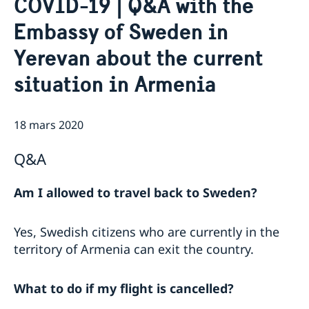
COVID-19 | Q&A with the
Om oss
Embassy of Sweden in
Ambassadören
Så stöttar vi svenska företag
Yerevan about the current
Team Sweden
Aktuellt
Så kan du få stöd
situation in Armenia
Nyheter
Svenska företag i Armenien
Anmäl handelshinder
Röstmottagning EU-Val 2024
ArtNexus
18 mars 2020
Q&A
Am I allowed to travel back to Sweden
?
Yes, Swedish citizens who are currently in the
territory of Armenia can exit the country.
What to do if my flight is cancelled?