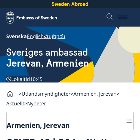
Sweden Abroad
Svenska
English
Հայերեն
Sveriges ambassad
Jerevan, Armenien
Lokaltid
10:45
Utlandsmyndigheter
Armenien, Jerevan
Aktuellt
Nyheter
Armenien, Jerevan
Kontakt