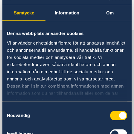
Aktuellt
Om oss
Ambassadören
Så stöttar vi svenska företag
Samtycke
Information
Om
Här finns nyheter från ambassaden.
Team Sweden
Aktuellt
Så kan du få stöd
Denna webbplats använder cookies
Nyheter
Svenska företag i Armenien
Sverige i Armenien
Anmäl handelshinder
Röstmottagning EU-Val 2024
Vi använder enhetsidentifierare för att anpassa innehållet
ArtNexus
och annonserna till användarna, tillhandahålla funktioner
för sociala medier och analysera vår trafik. Vi
Sveriges ambassad
vidarebefordrar även sådana identifierare och annan
information från din enhet till de sociala medier och
Besöksadress
annons- och analysföretag som vi samarbetar med.
Yerevan Plaza Business Centre
Dessa kan i sin tur kombinera informationen med annan
9 Grigor Lusavorich Street
information som du har tillhandahållit eller som de har
Yerevan 0015, Armenia
samlat in när du har använt deras tjänster.
Samtyckesval
Telefonnummer
Nödvändig
+374 10 59 55 00
E-postadress
ambassaden.jerevan@gov.se
Inställningar