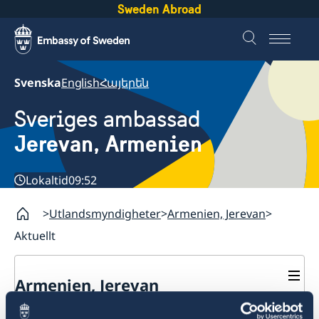
Sweden Abroad
Svenska
English
Հայերեն
Sveriges ambassad
Jerevan, Armenien
Lokaltid
09:52
Utlandsmyndigheter
Armenien, Jerevan
Aktuellt
Armenien, Jerevan
Kontakt