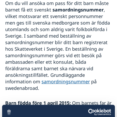
Om du vill ansöka om pass för ditt barn måste
barnet få ett svenskt
samordningsnummer
,
vilket motsvarar ett svenskt personnummer
men ges till svenska medborgare som är födda
utomlands och som aldrig varit folkbokförda i
Sverige. I samband med beställning av
samordningsnummer blir ditt barn registrerat
hos Skatteverket i Sverige. En beställning av
samordningsnummer görs vid ett besök på
ambassaden eller ett konsulat, båda
föräldrarna samt barnet ska närvara vid
ansökningstillfället. Grundläggande
information om
samordningsnummer
på
swedenabroad.
Barn födda före 1 april 2015:
Om barnets far är
svensk medborgare men inte barnets mor, och
föräldrarna inte är gifta med varandra, måste