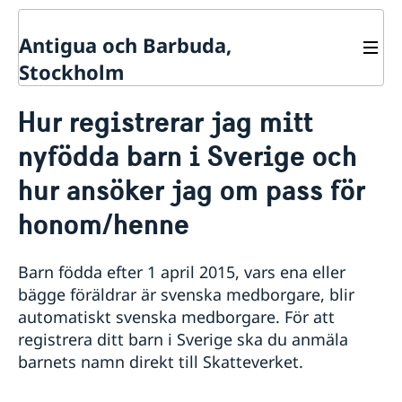
Antigua och Barbuda,
Stockholm
Kontakt
Hur registrerar jag mitt
Om oss
nyfödda barn i Sverige och
Dataskyddspolicy
Så stöttar vi svenska företag
hur ansöker jag om pass för
Vi är en resurs för svenska företag
Nyheter
Team Sweden
honom/henne
Så kan du få stöd
Svenska företag i Antigua och Barbuda
Anmäl handelshinder
Barn födda efter 1 april 2015, vars ena eller
bägge föräldrar är svenska medborgare, blir
automatiskt svenska medborgare. För att
registrera ditt barn i Sverige ska du anmäla
barnets namn direkt till Skatteverket.