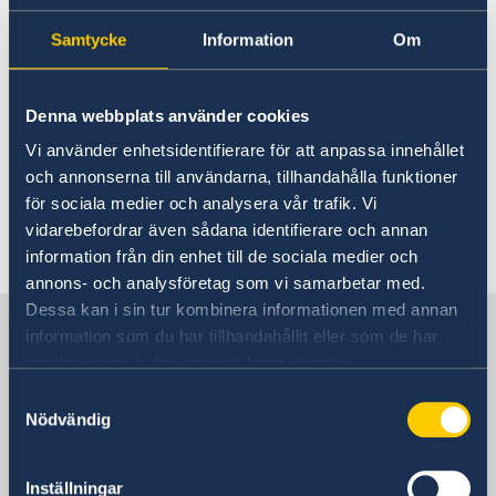
man först göra en anmälan om svenskt
Samtycke
Information
Om
medborgarskap för barnet. Läs om hur det går
till på
Migrationsverkets hemsida
- barn med
svensk pappa född utomlands innan 1 april
Denna webbplats använder cookies
2015. Barn födda före 1 april 2015 av en svensk
Vi använder enhetsidentifierare för att anpassa innehållet
mor blir automatiskt svenska medborgare och
och annonserna till användarna, tillhandahålla funktioner
kan direkt ansöka om samordningsnummer.
för sociala medier och analysera vår trafik. Vi
vidarebefordrar även sådana identifierare och annan
Senast uppdaterad 16 apr. 2018, 04.52
information från din enhet till de sociala medier och
annons- och analysföretag som vi samarbetar med.
Dessa kan i sin tur kombinera informationen med annan
Sverige i Karibien
information som du har tillhandahållit eller som de har
samlat in när du har använt deras tjänster.
Sveriges ambassad
Samtyckesval
Nödvändig
(Stockholmsbaserad)
Besöksadress
Inställningar