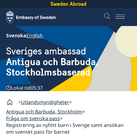
Sweden Abroad
Svenska
English
Sveriges ambassad
Antigua och Barbuda,
Stockholmsbaserad
Lokal tid
05:37
Utlandsmyndigheter
Antigua och Barbuda, Stockholm
Fråga om svenska pass
Registrering av nyfött barn i Sverige samt ansökan
om svenskt pass för barnet