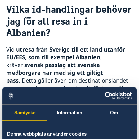
Kontakt
Vilka id-handlingar behöver
Om oss
jag för att resa in i
Ambassadör
Så stöttar vi svenska företag
Albanien?
Vi är en resurs för svenska företag
Aktuellt
Team Sweden
Nyheter
Så kan du få stöd
Vid
utresa från Sverige till ett land utanför
Svenska företag i Albanien
EU/EES, som till exempel Albanien,
Anmäl handelshinder
kräver
svensk passlag att svenska
medborgare har med sig ett giltigt
pass.
Detta gäller även om destinationslandet
accepterar inresa med nationellt ID-kort- vilket
Albanien gör.
Det innebär att du som svensk medborgare
Samtycke
Information
Om
inte kan resa ut från Sverige till Albanien
med endast ett nationellt ID-kort,
utan
Denna webbplats använder cookies
måste ha ett giltigt pass.