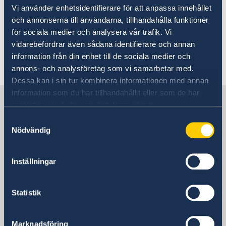
Vi använder enhetsidentifierare för att anpassa innehållet
och annonserna till användarna, tillhandahålla funktioner
Läs mer på
för sociala medier och analysera vår trafik. Vi
In- och utresebestämmelser - Sweden Abroad
vidarebefordrar även sådana identifierare och annan
information från din enhet till de sociala medier och
Senast uppdaterad 04 feb. 2025, 16.46
annons- och analysföretag som vi samarbetar med.
Dessa kan i sin tur kombinera informationen med annan
information som du har tillhandahållit eller som de har
Sverige i Albanien
samlat in när du har använt deras tjänster.
Samtyckesval
Nödvändig
Sveriges ambassad
Besöksadress
Inställningar
Rruga Pjeter Budi No. 56
Tirana
Statistik
Postadress
Ambassaden i Tirana
Rruga Pjeter Budi No. 56
Marknadsföring