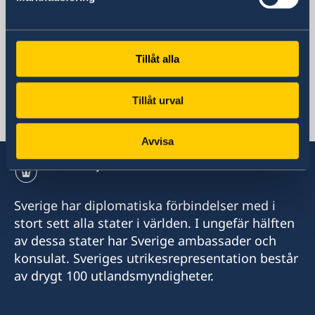
Tirana
Albanien
Telefonnummer
Tillåt alla
+355 4 238 06 50
Fax
+355 4 238 06 60
Tillåt urval
E-postadress
ambassaden.tirana@gov.se
Avvisa
Sverige har diplomatiska förbindelser med i
stort sett alla stater i världen. I ungefär hälften
av dessa stater har Sverige ambassader och
konsulat. Sveriges utrikesrepresentation består
av drygt 100 utlandsmyndigheter.