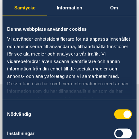
Samtycke
Information
Om
Migrationssammanslagningen
07 mars 2019
Denna webbplats använder cookies
Vi använder enhetsidentifierare för att anpassa innehållet
Ludwig Göransson får regeringens
och annonserna till användarna, tillhandahålla funktioner
musikexportpris av
för sociala medier och analysera vår trafik. Vi
utrikeshandelsminister Ann Linde
vidarebefordrar även sådana identifierare och annan
information från din enhet till de sociala medier och
annons- och analysföretag som vi samarbetar med.
«
1
2
...
7
8
9
10
11
»
Dessa kan i sin tur kombinera informationen med annan
information som du har tillhandahållit eller som de har
Sverige i Turkiet
samlat in när du har använt deras tjänster.
Samtyckesval
Sveriges ambassad
Nödvändig
Besöksadress
Inställningar
Katip Celebi Sokak 7