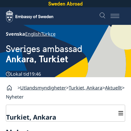
Sweden Abroad
Svenska
English
Türkçe
Sveriges ambassad
Ankara, Turkiet
Lokal tid
19:46
Utlandsmyndigheter
Turkiet, Ankara
Aktuellt
Nyheter
Turkiet, Ankara
Kontakt