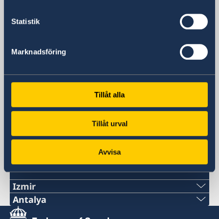
Kavaklidere
Ankara
Statistik
Postadress
Embassy of Sweden
Marknadsföring
B.P. 3, Kavaklidere
06692 Ankara
Telefonnummer
+90 312 455 41 00
Tillåt alla
Fax
+90 312 455 41 20
Tillåt urval
E-postadress
ambassaden.ankara@gov.se
Avvisa
Svenska konsulat
Izmir
Antalya
Telefonnummer
Telefonnummer