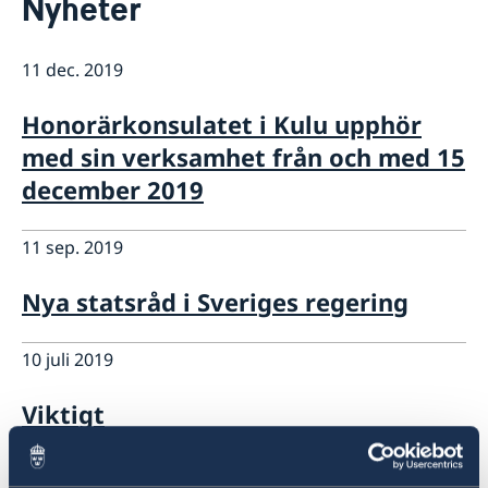
Nyheter
Om oss
Så stöttar vi svenska företag
11 dec. 2019
Vi är en resurs för svenska företag
Aktuellt
Team Sweden
Nyheter
Honorärkonsulatet i Kulu upphör
Så kan du få stöd
Svenska företag i Turkiet
med sin verksamhet från och med 15
Anmäl handelshinder
december 2019
11 sep. 2019
Nya statsråd i Sveriges regering
10 juli 2019
Viktigt
24 apr. 2019