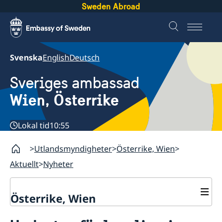
Sweden Abroad
Svenska
English
Deutsch
Sveriges ambassad
Wien, Österrike
Lokal tid
10:55
Utlandsmyndigheter
Österrike, Wien
Aktuellt
Nyheter
Österrike, Wien
Kontakt / Öppettider