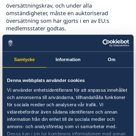
översättningskrav, och under alla
omständigheter, måste en auktoriserad
översättning som har gjorts i en av EU:s
medlemsstater godtas.
Undantaget från legalisering och apostille
gäller endast officiella handlingar och bestyrkta
Samtycke
Information
Om
kopior av dessa som har utfärdats av de
offentliga myndigheterna i en medlemsstat och
läggs fram för de offentliga myndigheterna i en
Denna webbplats använder cookies
annan medlemsstat.
Vi använder enhetsidentifierare för att anpassa innehållet
Mer information samt länk till EU-
och annonserna till användarna, tillhandahålla funktioner
förordningen finns på regeringens
för sociala medier och analysera vår trafik. Vi
hemsida.
vidarebefordrar även sådana identifierare och annan
information från din enhet till de sociala medier och
annons- och analysföretag som vi samarbetar med.
Senast uppdaterad 06 mars 2023, 09.53
Dessa kan i sin tur kombinera informationen med annan