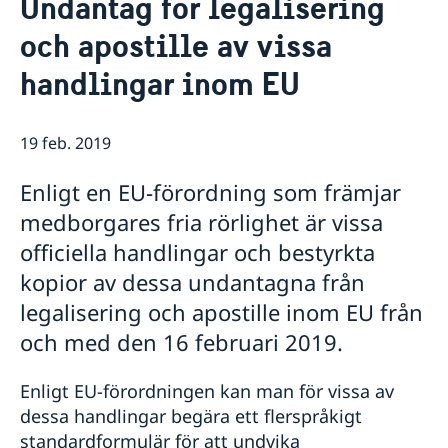
Undantag för legalisering
Organisationer med Sverigekoppling i Österrike
Om oss
och apostille av vissa
Solvit - dina rättigheter i EU
Ambassadören
Så stöttar vi svenska företag
Information om de svenska konsulerna i
handlingar inom EU
Vi är en resurs för svenska företag
Aktuellt
Österrike och Slovakien
Team Sweden
Bratislava - Vladimir Kestler
Ambassadbyggnaden "Schwedenhaus"
Nyheter
Boka tid för pass och nationellt ID-kort
Så kan du få stöd
Graz - Gerald Babel-Sutter
Lediga tjänster
19 feb. 2019
Svenska företag i Österrike
Innsbruck - Johannes Marsoner
Praktik på ambassaden
Svenska företag i Slovakien
Klagenfurt - Herta Stockbauer
Dataskyddspolicy (GDPR)
Enligt en EU-förordning som främjar
Anmäl handelshinder
Linz - Elke Riemenschneider
medborgares fria rörlighet är vissa
Salzburg - Martina Schlegel-Lanz
officiella handlingar och bestyrkta
kopior av dessa undantagna från
legalisering och apostille inom EU från
och med den 16 februari 2019.
Enligt EU-förordningen kan man för vissa av
dessa handlingar begära ett flerspråkigt
standardformulär för att undvika